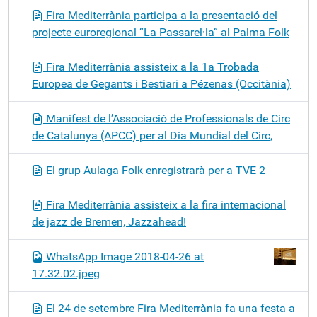
Fira Mediterrània participa a la presentació del
projecte euroregional “La Passarel·la” al Palma Folk
Fira Mediterrània assisteix a la 1a Trobada
Europea de Gegants i Bestiari a Pézenas (Occitània)
Manifest de l’Associació de Professionals de Circ
de Catalunya (APCC) per al Dia Mundial del Circ,
El grup Aulaga Folk enregistrarà per a TVE 2
Fira Mediterrània assisteix a la fira internacional
de jazz de Bremen, Jazzahead!
WhatsApp Image 2018-04-26 at
17.32.02.jpeg
El 24 de setembre Fira Mediterrània fa una festa a