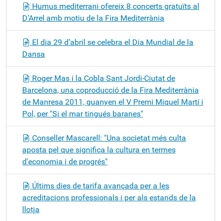
Humus mediterrani ofereix 8 concerts gratuïts al
D’Arrel amb motiu de la Fira Mediterrània
El dia 29 d’abril se celebra el Dia Mundial de la
Dansa
Roger Mas i la Cobla Sant Jordi-Ciutat de
Barcelona, una coproducció de la Fira Mediterrània
de Manresa 2011, guanyen el V Premi Miquel Martí i
Pol, per "Si el mar tingués baranes"
Conseller Mascarell: "Una societat més culta
aposta pel que significa la cultura en termes
d'economia i de progrés"
Últims dies de tarifa avançada per a les
acreditacions professionals i per als estands de la
llotja