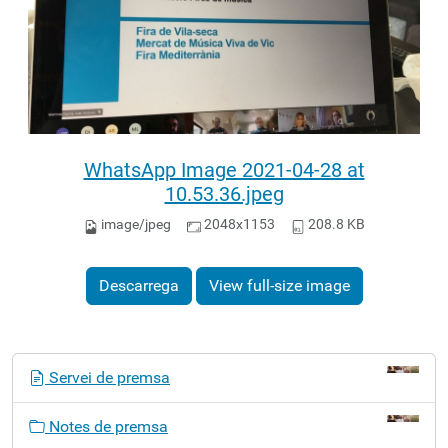
WhatsApp Image 2021-04-28 at
10.53.36.jpeg
image/jpeg
2048x1153
208.8 KB
Descarrega
View full-size image
N
Servei de premsa
a
v
Notes de premsa
e