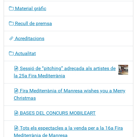
g
Material gràfic
a
c
Recull de premsa
i
ó
Acreditacions
Actualitat
Sessió de “pitching” adreçada als artistes de
la 25a Fira Mediterrània
Fira Mediterrània of Manresa wishes you a Merry
Christmas
BASES DEL CONCURS MOBILEART
Tots els espectacles a la venda per a la 16a Fira
Mediterrània de Manresa