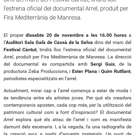
l’estrena oficial del documental Arrel, produït per
Fira Mediterrània de Manresa.
El proper
dissabte 20 de novembre a les 16.00 hores
a
l’
Auditori Sala Galà de Cassà de la Selva
dins del marc del
Festival Càntut
, tindrà lloc l’estrena oficial del documental
Arrel
, produït per Fira Mediterrània de Manresa. La direcció
del documental és compartida amb
Sergi Guix
, de la
productora Zeba Produccions, i
Ester Plana
i
Quim Rutllant
,
periodistes especialitzats en l’arrel.
Actualment, mirar cap a l’arrel comença a estar de moda i
és tendència entre els artistes joves. Per què els creadors
contemporanis aposten, cada cop més, per la utilització del
patrimoni cultural com a font d’inspiració? El documental
Arrel
explora què els atrau de l’arrel i com es manifesta
damunt dels escenaris. I, a la vegada, fa una radiografia de
la creació avui a partir d’aquests materials. Un punt de