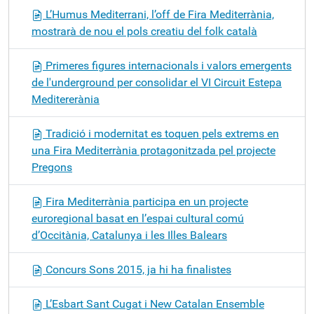
L’Humus Mediterrani, l’off de Fira Mediterrània,
mostrarà de nou el pols creatiu del folk català
Primeres figures internacionals i valors emergents
de l'underground per consolidar el VI Circuit Estepa
Meditererània
Tradició i modernitat es toquen pels extrems en
una Fira Mediterrània protagonitzada pel projecte
Pregons
Fira Mediterrània participa en un projecte
euroregional basat en l’espai cultural comú
d’Occitània, Catalunya i les Illes Balears
Concurs Sons 2015, ja hi ha finalistes
L’Esbart Sant Cugat i New Catalan Ensemble