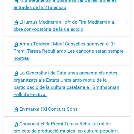
Fira Mediterrània posa a la venda les primeres
entrades de la 21a edició
L’Humus Mediterrani, off de Fira Mediterrània,
obre convocatòria de la 6a edició
Arnau Tordera i Magí Canyelles guanyen el 3r
Premi Teresa Rebull amb Les cançons seran sempre
nostres
La Generalitat de Catalunya presenta els actes
organitzats als Estats Units amb motiu de la
participació de la cultura catalana a l’Smithsonian
Folklife Festival
En marxa l'XI Concurs Sons
Convocat el 3r Premi Teresa Rebull al millor
projecte de producció musical en cultura popular i