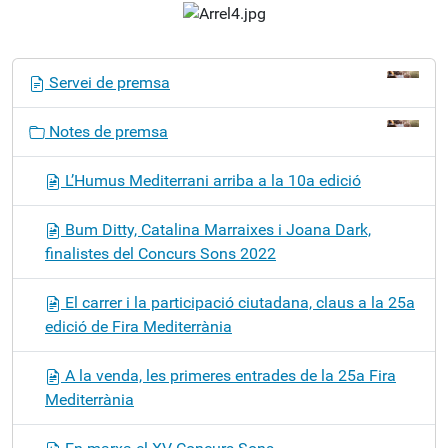
N
Servei de premsa
a
v
Notes de premsa
e
g
L’Humus Mediterrani arriba a la 10a edició
a
c
Bum Ditty, Catalina Marraixes i Joana Dark,
i
finalistes del Concurs Sons 2022
ó
El carrer i la participació ciutadana, claus a la 25a
edició de Fira Mediterrània
A la venda, les primeres entrades de la 25a Fira
Mediterrània