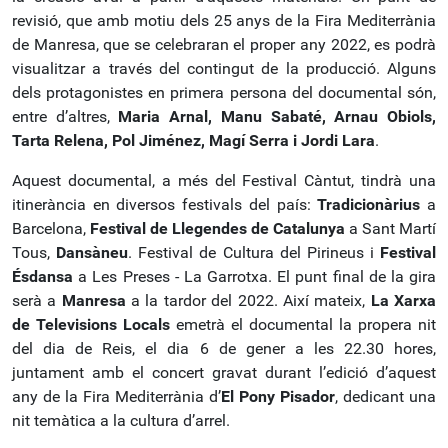
revisió, que amb motiu dels 25 anys de la Fira Mediterrània
de Manresa, que se celebraran el proper any 2022, es podrà
visualitzar a través del contingut de la producció. Alguns
dels protagonistes en primera persona del documental són,
entre d’altres,
Maria Arnal, Manu Sabaté, Arnau Obiols,
Tarta Relena, Pol Jiménez, Magí Serra i Jordi Lara
.
Aquest documental, a més del Festival Càntut, tindrà una
itinerància en diversos festivals del país:
Tradicionàrius
a
Barcelona,
Festival de Llegendes de Catalunya
a Sant Martí
Tous,
Dansàneu
. Festival de Cultura del Pirineus i
Festival
Ésdansa
a Les Preses - La Garrotxa. El punt final de la gira
serà a
Manresa
a la tardor del 2022. Així mateix,
La Xarxa
de Televisions Locals
emetrà el documental la propera nit
del dia de Reis, el dia 6 de gener a les 22.30 hores,
juntament amb el concert gravat durant l’edició d’aquest
any de la Fira Mediterrània d’
El Pony Pisador
, dedicant una
nit temàtica a la cultura d’arrel.