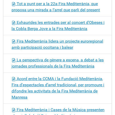
Tot a punt per a la 22a Fira Mediterrània, que
proposa una mirada a l’arrel que parli del present
Exhaurides les entrades per al concert d’Obeses i
la Cobla Berga Jove a la Fira Mediterrània
Fira Mediterrània lidera un projecte euroregional
amb participació occitana i balear
La perspectiva de gènere a escena, a debat a les
jornades professionals de la Fira Mediterrània
Acord entre la CCMA i la Fundació Mediterrània,
Fira d’espectacles d’arrel tradicional, per promoure i
difondre les activitats de la Fira Mediterrània de
Manresa
Fira Mediterrània i Cases de la Música presenten