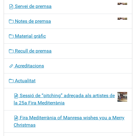
N
Servei de premsa
a
v
Notes de premsa
e
g
Material gràfic
a
c
Recull de premsa
i
ó
Acreditacions
Actualitat
Sessió de “pitching” adreçada als artistes de
la 25a Fira Mediterrània
Fira Mediterrània of Manresa wishes you a Merry
Christmas