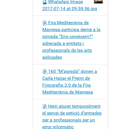
WhatsApp Image
2017-07-14 at 09.59.56.jpg
Fira Mediterrània de
Manresa participa demà a la
jornada “Ens coneixem?”
adreçada a entitats i
professionals de les arts
aplicades
160 “M’agrada” donen a
Carla Hajjar el Premi de
Fotografia 2.0 de la Fira
Mediterrània de Manresa
Hem aturat temporalment
el servei de petició d’entrades
per a professionals per un
error informàtic