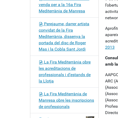
venda per a la 16a Fira
l’obert
Mediterrània de Manresa
activit
networ
Perejaume, darrer artista
Aprofit
convidat de la Fira
apareix
Mediterrània, dissenya la
acredit
portada del disc de Roger
2013
Mas i la Cobla Sant Jordi
Consul
La Fira Mediterrània obre
amb la
les acreditacions de
professionals i d’estands de
AAPGCC
la Llotja
ARC (A
(Assoc
(Associ
La Fira Mediterrània de
(Assoc
Manresa obre les inscripcions
Profess
de professionals
Direct