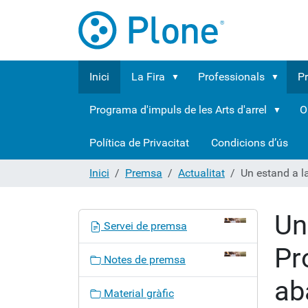
Inici
La Fira
Professionals
P
Programa d'impuls de les Arts d'arrel
O
Política de Privacitat
Condicions d’ús
Inici
Premsa
Actualitat
Un estand a la
Un
N
Servei de premsa
a
Pr
v
Notes de premsa
e
ab
g
Material gràfic
a