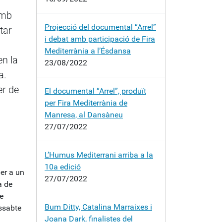
amb
Projecció del documental “Arrel”
tar
i debat amb participació de Fira
Mediterrània a l’Ésdansa
en la
23/08/2022
a.
er de
El documental “Arrel”, produït
per Fira Mediterrània de
Manresa, al Dansàneu
27/07/2022
L’Humus Mediterrani arriba a la
10a edició
er a un
27/07/2022
a de
e
Bum Ditty, Catalina Marraixes i
issabte
Joana Dark, finalistes del