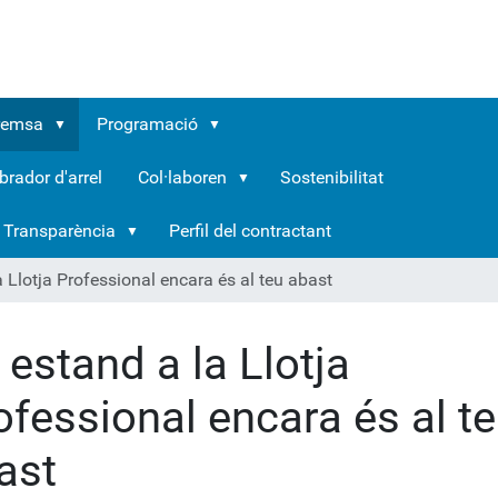
remsa
Programació
brador d'arrel
Col·laboren
Sostenibilitat
Transparència
Perfil del contractant
 Llotja Professional encara és al teu abast
 estand a la Llotja
ofessional encara és al t
ast