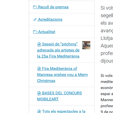
c
Recull de premsa
Si vo
i
segel
ó
Acreditacions
els a
avanç
Actualitat
Llotj
Sessió de “pitching”
Aques
adreçada als artistes de
profe
la 25a Fira Mediterrània
dijou
Fira Mediterrània of
Manresa wishes you a Merry
Si vols
Christmas
mediter
econòm
BASES DEL CONCURS
espai a
MOBILEART
Manres
profess
Tots els espectacles a la
9 de n