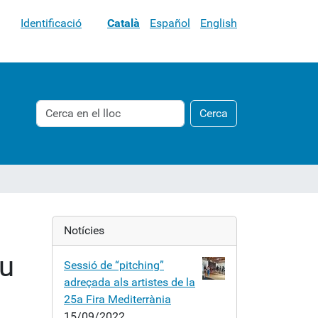
Identificació
Català
Español
English
Cerca
Cerca
Cerca
avançada…
Notícies
eu
Sessió de “pitching”
adreçada als artistes de la
25a Fira Mediterrània
15/09/2022