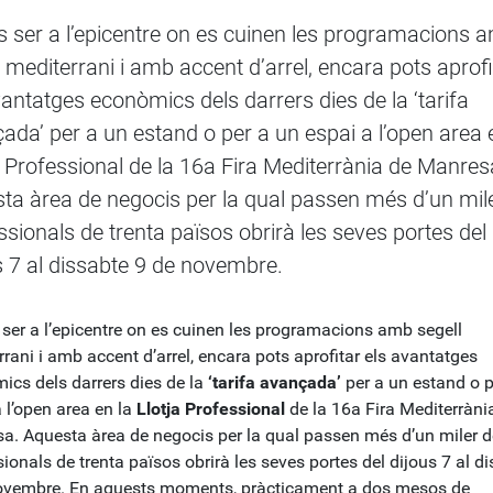
ls ser a l’epicentre on es cuinen les programacions 
l mediterrani i amb accent d’arrel, encara pots aprofi
vantatges econòmics dels darrers dies de la ‘tarifa
ada’ per a un estand o per a un espai a l’open area 
a Professional de la 16a Fira Mediterrània de Manres
ta àrea de negocis per la qual passen més d’un mil
ssionals de trenta països obrirà les seves portes del
s 7 al dissabte 9 de novembre.
 ser a l’epicentre on es cuinen les programacions amb segell
rani i amb accent d’arrel, encara pots aprofitar els avantatges
ics dels darrers dies de la
‘tarifa avançada’
per a un estand o p
 l’open area en la
Llotja Professional
de la 16a Fira Mediterràni
a. Aquesta àrea de negocis per la qual passen més d’un miler d
ionals de trenta països obrirà les seves portes del dijous 7 al d
ovembre. En aquests moments, pràcticament a dos mesos de