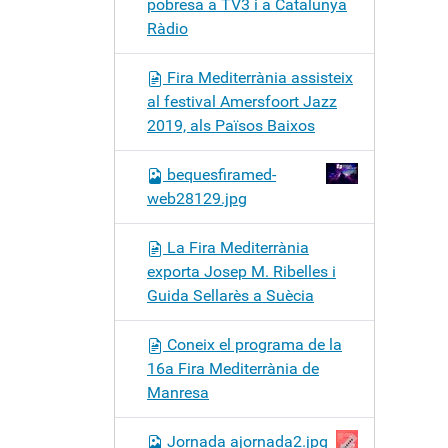
pobresa a TV3 i a Catalunya
Ràdio
Fira Mediterrània assisteix
al festival Amersfoort Jazz
2019, als Països Baixos
bequesfiramed-
web28129.jpg
La Fira Mediterrània
exporta Josep M. Ribelles i
Guida Sellarès a Suècia
Coneix el programa de la
16a Fira Mediterrània de
Manresa
Jornada ajornada2.jpg