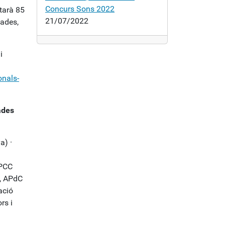
Concurs Sons 2022
ntarà 85
21/07/2022
nades,
 i
onals-
ades
a) ·
APCC
c, APdC
ació
rs i