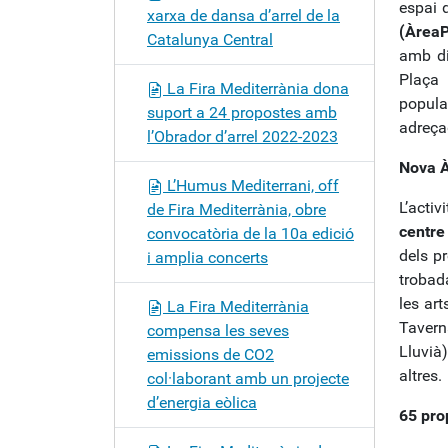
espai 
xarxa de dansa d’arrel de la
(Àrea
Catalunya Central
amb di
Plaça 
La Fira Mediterrània dona
popula
suport a 24 propostes amb
adreça
l’Obrador d’arrel 2022-2023
Nova À
L’Humus Mediterrani, off
L’activ
de Fira Mediterrània, obre
centre
convocatòria de la 10a edició
dels p
i amplia concerts
trobad
les ar
La Fira Mediterrània
Tavern
compensa les seves
Lluvià)
emissions de CO2
altres.
col·laborant amb un projecte
d’energia eòlica
65 pro