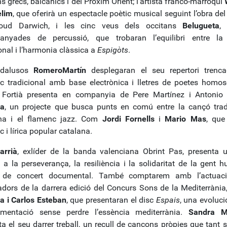
s grecs, balcànics i del Pròxim Orient; l’artista franco-marroquí
elim
, que oferirà un espectacle poètic musical seguint l’obra del
ud Darwich, i les cinc veus dels occitans
Belugueta
,
anyades de percussió, que trobaran l’equilibri entre la
onal i l’harmonia clàssica a
Espigòts
.
ndalusos
RomeroMartín
desplegaran el seu repertori trenc
c tradicional amb base electrònica i lletres de poetes homos
Fortià presenta en companyia de Pere Martínez i Antonio
ca
, un projecte que busca punts en comú entre la cançó trad
na i el flamenc jazz. Com
Jordi Fornells
i
Mario Mas
, que
 i lírica popular catalana.
arrià
, exlíder de la banda valenciana Obrint Pas, presenta 
 a la perseverança, la resiliència i la solidaritat de la gent h
 de concert documental. També comptarem amb l’actuaci
dors de la darrera edició del Concurs Sons de la Mediterrània
a i Carlos Esteban
, que presentaran el disc
Espais
, una evoluci
rimentació sense perdre l’essència mediterrània.
Sandra M
ta el seu darrer treball, un recull de cançons pròpies que tant 