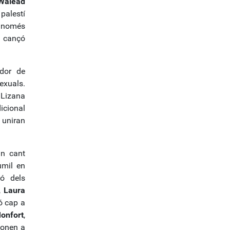
Walead
 palestí
 només
 cançó
ador de
exuals.
 Lizana
icional
 uniran
un cant
umil en
ó dels
,
Laura
ó cap a
onfort
,
sonen a