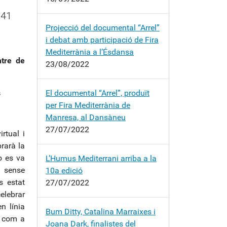
 41
Projecció del documental “Arrel”
i debat amb participació de Fira
Mediterrània a l’Ésdansa
ntre de
23/08/2022
s
El documental “Arrel”, produït
per Fira Mediterrània de
Manresa, al Dansàneu
27/07/2022
rtual i
rarà la
o es va
L’Humus Mediterrani arriba a la
à sense
10a edició
s estat
27/07/2022
celebrar
en línia
Bum Ditty, Catalina Marraixes i
a com a
Joana Dark, finalistes del