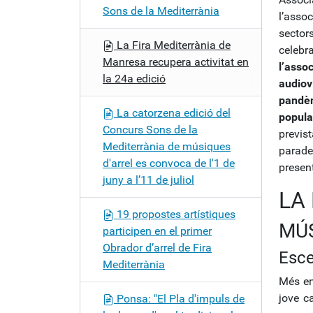
Sons de la Mediterrània
l’asso
sector
La Fira Mediterrània de
celeb
Manresa recupera activitat en
l’asso
la 24a edició
audiov
pandè
La catorzena edició del
popula
Concurs Sons de la
previs
Mediterrània de músiques
parades
d'arrel es convoca de l'1 de
presen
juny a l’11 de juliol
LA
19 propostes artístiques
MÚ
participen en el primer
Obrador d’arrel de Fira
Esce
Mediterrània
Més en
jove c
Ponsa: "El Pla d'impuls de