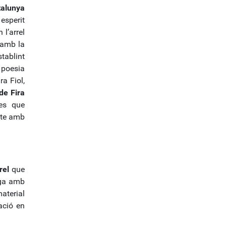
talunya
esperit
l’arrel
 amb la
tablint
 poesia
a Fiol,
de Fira
es que
mpte amb
rel
que
liga amb
material
ació en