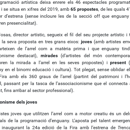
gramació artística deixa enrere els 46 espectacles programat
 i se situa en xifres del 2019, amb
65 propostes
, de les quals 
er d’estrena (sense incloure les de la secció off que enguan
en presencialitat).
osas, director artístic, segueix el fil del seu projecte artístic i
r la seva proposta en tres grans eixos:
joves
(amb artistes em
rteixen de l’arrel com a matèria prima i que enguany tin
gonisme destacat),
mirades
(d’artistes del món contempor
oren la mirada a l’arrel en les seves propostes) i
present
 en el binomi educació i cultura). Tot plegat, sense oblidar el 
Fira amb els 360 graus de l’arrel (partint del patrimoni i l’h
al, passant per la tasca de l’associacionisme que el connecta
t, fins arribar al sector professional).
onisme dels joves
tistes joves que utilitzen l’arrel com a motor creatiu és un del
pals de la programació d’enguany. L’aposta pel talent emergen
 inaugurant la 24a edició de la Fira amb l’estrena de
Trenc