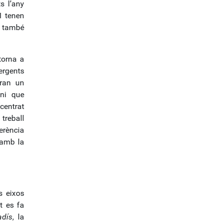
s l’any
41 tenen
y també
 torna a
ergents
dran un
ani que
(centrat
treball
erència
 amb la
s eixos
t es fa
adís
, la