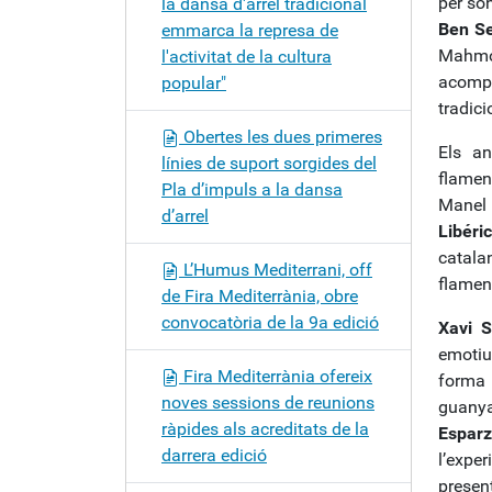
per son
la dansa d'arrel tradicional
Ben S
emmarca la represa de
Mahmo
l'activitat de la cultura
acomp
popular"
tradici
Obertes les dues primeres
Els a
línies de suport sorgides del
flamen
Pla d’impuls a la dansa
Manel 
d’arrel
Libéri
catala
L’Humus Mediterrani, off
flamenc
de Fira Mediterrània, obre
convocatòria de la 9a edició
Xavi S
emotiu
Fira Mediterrània ofereix
forma
noves sessions de reunions
guanya
ràpides als acreditats de la
Esparz
darrera edició
l’expe
presen