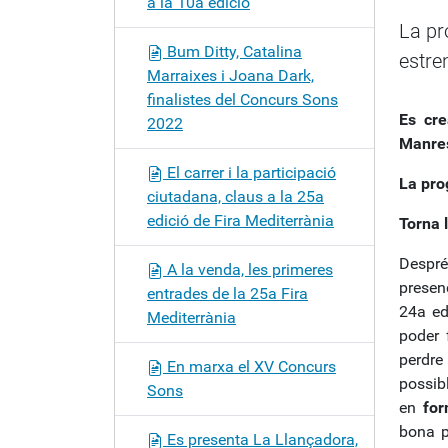
a la 10a edició
c
La pr
i
Bum Ditty, Catalina
estre
ó
Marraixes i Joana Dark,
finalistes del Concurs Sons
Es cre
2022
Manre
El carrer i la participació
La pro
ciutadana, claus a la 25a
edició de Fira Mediterrània
Torna 
Despré
A la venda, les primeres
presen
entrades de la 25a Fira
24a ed
Mediterrània
poder 
perdre
En marxa el XV Concurs
possibl
Sons
en
for
bona p
Es presenta La Llançadora,