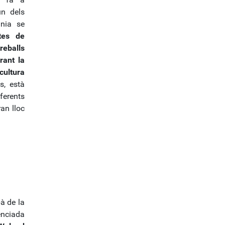
un dels
ània se
tes de
treballs
rant la
cultura
s, està
ferents
an lloc
à de la
enciada