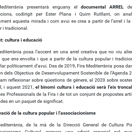
Mediterrània presentarà enguany el
documental ARREL
de
cions, codirigit per Ester Plana i Quim Rutllant, on anal
ment aquesta mirada i com avui es crea a partir de l’arrel i la 
 i tradicional.
t: cultura i educació
editerrània posa l’accent en una arrel creativa que no viu alie
t que ens envolta i que a partir de la cultura popular i tradici
lar políticament d’avui. Des de 2019, Fira Mediterrània posa d
un dels Objectius de Desenvolupament Sostenible de l’Agenda 2
m reflexionar sobre qüestions de gènere, al 2020 sobre sosteni
al, i aquest 2021,
el binomi cultura i educació serà l’eix tronca
s Professionals de la Fira i de tot un conjunt de propostes artí
des en un paquet de significat.
vació de la cultura popular i l'associacionisme
editerrània, de la mà de la Direcció General de Cultura Po
iacionisme Cultural, prepara una edició especial pel qu