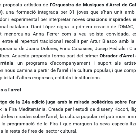
a proposta artística de
l’Orquestra de Músiques d’Arrel de Ca
)
, una formació integrada per 31 joves que s’han unit amb 
or i experimental per interpretar noves creacions inspirades en 
ional catalana. Dani López signa la primera creació de l’OMAC,
t menorquina Anna Ferrer com a veu solista convidada, es
 entre el repertori tradicional recollit per Artur Blasco amb la
porània de Juana Dolores, Enric Casasses, Josep Pedrals i Clar
altres. Aquesta proposta forma part del primer
Obrador d’Arrel 
rrània
, un programa d’acompanyament i suport als artist
n nous camins a partir de l’arrel i la cultura popular, i que co
licitat d’altres empreses, entitats i institucions.
 a l’arrel
tge de la 24a edició juga amb la mirada polièdrica sobre l’ar
x la Fira Mediterrània. Creada per l’estudi de disseny Kocori, l
 de les mirades sobre l’arrel, la cultura popular i el patrimoni im
 la programació de la Fira i que marquen la seva especialitz
 a la resta de fires del sector cultural.