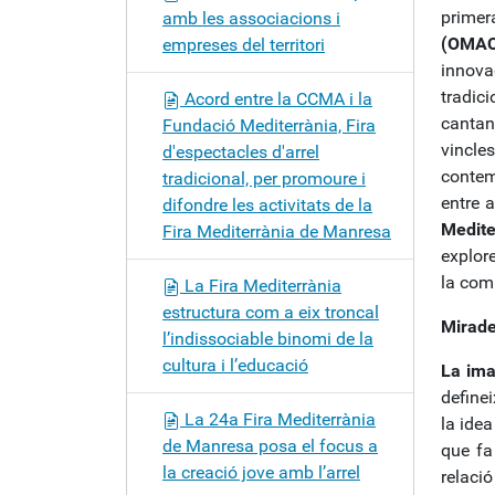
primer
amb les associacions i
(OMAC
empreses del territori
innovad
tradic
Acord entre la CCMA i la
cantan
Fundació Mediterrània, Fira
vincles
d'espectacles d'arrel
contem
tradicional, per promoure i
entre 
difondre les activitats de la
Medite
Fira Mediterrània de Manresa
explore
la comp
La Fira Mediterrània
estructura com a eix troncal
Mirades
l’indissociable binomi de la
cultura i l’educació
La ima
definei
La 24a Fira Mediterrània
la idea
de Manresa posa el focus a
que fa
la creació jove amb l’arrel
relació