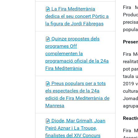
Fira 
La Fira Mediterrània
Produc
dedica el seu concert Pòrtic a
precisa
la figura de Jordi Fàbregas
popular
Quinze propostes dels
Presen
programes Off
complementen la
Fira M
programació oficial de la 24a
realita
Fira Mediterrània
pot par
taula 
Preus populars per a tots
2019 va
els espectacles de la 24a
cultur
edició de Fira Mediterrània de
Jornade
Manresa
agrupa
Reacti
Diode, Mar Grimalt, Joan
Peiró Aznar i La Troupe,
Fira M
finalistes del XIV Concurs
Assoc