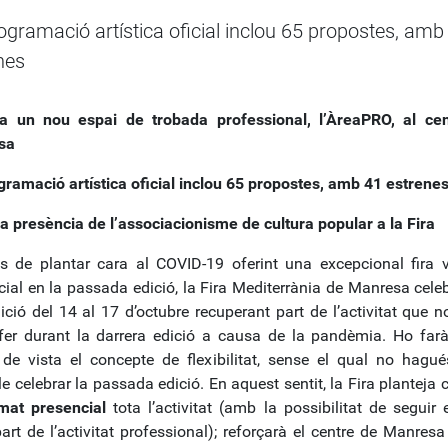
ogramació artística oficial inclou 65 propostes, amb
nes
a un nou espai de trobada professional, l’ÀreaPRO, al ce
sa
gramació artística oficial inclou 65 propostes, amb 41 estrene
la presència de l’associacionisme de cultura popular a la Fira
s de plantar cara al COVID-19 oferint una excepcional fira vi
cial en la passada edició, la Fira Mediterrània de Manresa celeb
ició del 14 al 17 d’octubre recuperant part de l’activitat que n
fer durant la darrera edició a causa de la pandèmia. Ho far
 de vista el concepte de flexibilitat, sense el qual no hagué
e celebrar la passada edició. En aquest sentit, la Fira planteja 
mat presencial
tota l’activitat (amb la possibilitat de seguir 
art de l’activitat professional); reforçarà el centre de Manres