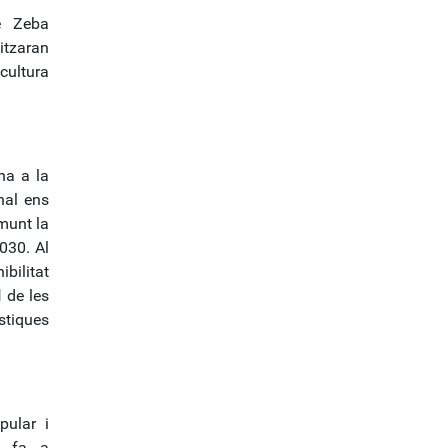
 Zeba
itzaran
cultura
na a la
onal ens
amunt la
030. Al
bilitat
l
de les
stiques
pular i
e fa a