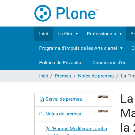
Inici
La Fira
Professionals
P
Programa d'impuls de les Arts d'arrel
O
Política de Privacitat
Condicions d’ús
Inici
Premsa
Notes de premsa
La Fir
La
N
Servei de premsa
a
Ma
v
Notes de premsa
e
la
g
L’Humus Mediterrani arriba
a