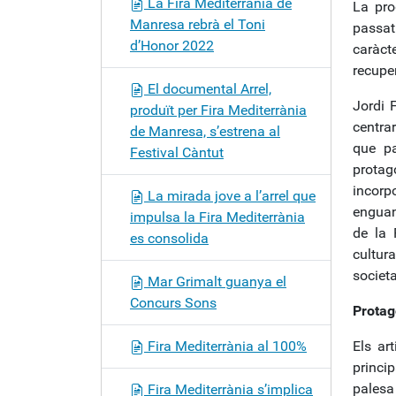
La Fira Mediterrània de
La pro
Manresa rebrà el Toni
passat
d’Honor 2022
caràct
recuper
El documental Arrel,
Jordi F
produït per Fira Mediterrània
centra
de Manresa, s’estrena al
que pa
Festival Càntut
prota
incorp
La mirada jove a l’arrel que
enguany
impulsa la Fira Mediterrània
de la 
es consolida
cultur
societa
Mar Grimalt guanya el
Concurs Sons
Protag
Fira Mediterrània al 100%
Els ar
princi
palesa
Fira Mediterrània s’implica