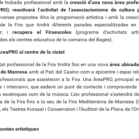
de trobada professional amb la
creació d’una nova àrea profe
PRO)
;
reactivarà l’activitat de l’associacionisme de cultura 
verses propostes dins la programació artística i amb la creaci
de la Fira que tindrà diferents parades especialitzades en 
r; i
recupera el Firaescoles
(programa d’activitats artí
des als centres educatius de la comarca del Bages).
reaPRO al centre de la ciutat
itat professional de la Fira tindrà lloc en una nova
àrea ubicada
 de Manresa
amb el Pati del Casino com a epicentre i espai rel
rofessionals que assisteixin a la Fira. Una ÀreaPRO, principal e
a i intercanvi, que esdevé un punt de contacte i compravenda 
ts escèniques com de la música. L’eix professional s’estendrà de
a de la Fira fins a la seu de la Fira Mediterrània de Manresa (
, els Teatres Kursaal i Conservatori i l’Auditori de la Plana de l’O
postes artístiques