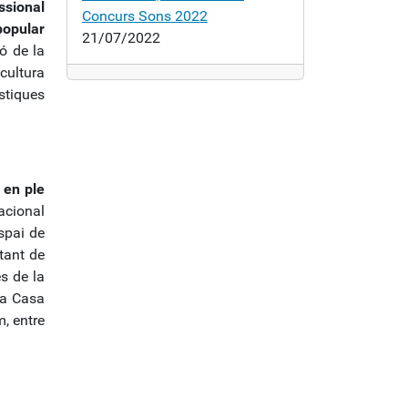
ssional
Concurs Sons 2022
popular
21/07/2022
ó de la
cultura
stiques
 en ple
acional
spai de
tant de
s de la
la Casa
m, entre