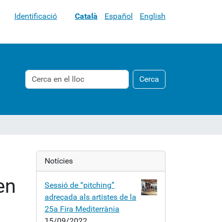
Identificació
Català
Español
English
Cerca
Cerca
Cerca
avançada…
Notícies
en
Sessió de “pitching”
adreçada als artistes de la
25a Fira Mediterrània
15/09/2022