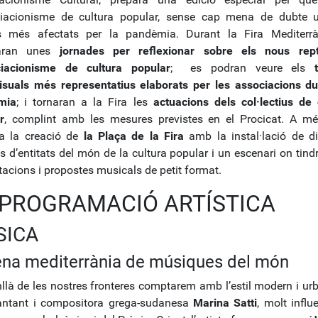
ciacionisme de cultura popular, sense cap mena de dubte 
s més afectats per la pandèmia. Durant la Fira Mediterr
raran unes
jornades per reflexionar sobre els nous rep
ciacionisme de cultura popular
; es podran veure els
isuals més representatius elaborats per les associacions du
mia
; i tornaran a la Fira les
actuacions dels col·lectius de 
r
, complint amb les mesures previstes en el Procicat. A mé
ta la creació de
la Plaça de la Fira
amb la instal·lació de di
 d’entitats del món de la cultura popular i un escenari on tindr
tacions i propostes musicals de petit format.
 PROGRAMACIÓ ARTÍSTICA
SICA
na mediterrània de músiques del món
llà de les nostres fronteres comptarem amb l’estil modern i urb
antant i compositora grega-sudanesa
Marina Satti
, molt influ