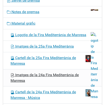
Servei de premsa
a
v
Notes de premsa
e
g
Material gràfic
a
c
Logotip de la Fira Mediterrània de Manresa
i
ó
Imatges de la 25a Fira Mediterrània
Cartell de la 25a Fira Mediterrània de
Manresa
Imatges de la 24a Fira Mediterrània de
Manresa
Cartell de la 24a Fira Mediterrània de
Manresa · Música