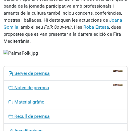
banda de la jornada participativa amb professionals i
amants de la cultura també inclou concerts, conferències,
mostres i ballades. Hi destaquen les actuacions de
Joana
Gomila
, amb el seu
Folk Souvenir
, i les
Roba Estesa
, dues
propostes que es van presentar a la darrera edició de Fira
Mediterrània.
N
Servei de premsa
a
v
Notes de premsa
e
g
Material gràfic
a
c
Recull de premsa
i
ó
Acreditacions