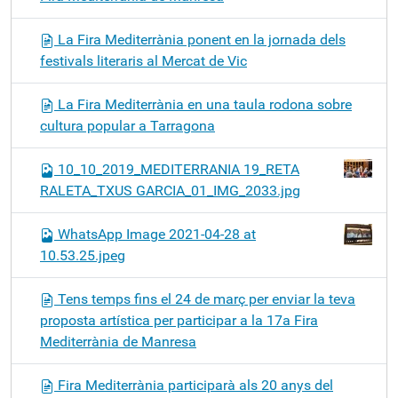
La Fira Mediterrània ponent en la jornada dels
festivals literaris al Mercat de Vic
La Fira Mediterrània en una taula rodona sobre
cultura popular a Tarragona
10_10_2019_MEDITERRANIA 19_RETA
RALETA_TXUS GARCIA_01_IMG_2033.jpg
WhatsApp Image 2021-04-28 at
10.53.25.jpeg
Tens temps fins el 24 de març per enviar la teva
proposta artística per participar a la 17a Fira
Mediterrània de Manresa
Fira Mediterrània participarà als 20 anys del