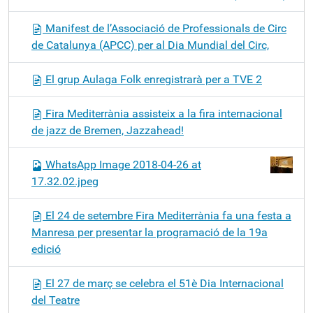
Manifest de l’Associació de Professionals de Circ
de Catalunya (APCC) per al Dia Mundial del Circ,
El grup Aulaga Folk enregistrarà per a TVE 2
Fira Mediterrània assisteix a la fira internacional
de jazz de Bremen, Jazzahead!
WhatsApp Image 2018-04-26 at
17.32.02.jpeg
El 24 de setembre Fira Mediterrània fa una festa a
Manresa per presentar la programació de la 19a
edició
El 27 de març se celebra el 51è Dia Internacional
del Teatre