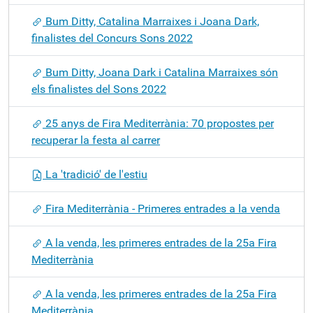
ó
Bum Ditty, Catalina Marraixes i Joana Dark,
finalistes del Concurs Sons 2022
Bum Ditty, Joana Dark i Catalina Marraixes són
els finalistes del Sons 2022
25 anys de Fira Mediterrània: 70 propostes per
recuperar la festa al carrer
La 'tradició' de l'estiu
Fira Mediterrània - Primeres entrades a la venda
A la venda, les primeres entrades de la 25a Fira
Mediterrània
A la venda, les primeres entrades de la 25a Fira
Mediterrània