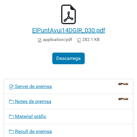
ElPuntAvui14DGIR_030.pdf
application/pdf
282.1 KB
Descarrega
N
Servei de premsa
a
v
Notes de premsa
e
g
Material gràfic
a
c
Recull de premsa
i