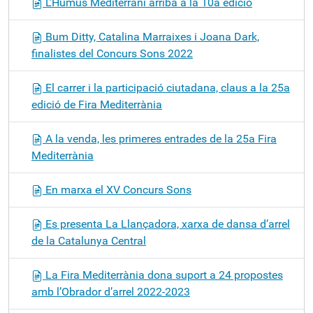
L’Humus Mediterrani arriba a la 10a edició
a
c
Bum Ditty, Catalina Marraixes i Joana Dark,
i
finalistes del Concurs Sons 2022
ó
El carrer i la participació ciutadana, claus a la 25a
edició de Fira Mediterrània
A la venda, les primeres entrades de la 25a Fira
Mediterrània
En marxa el XV Concurs Sons
Es presenta La Llançadora, xarxa de dansa d’arrel
de la Catalunya Central
La Fira Mediterrània dona suport a 24 propostes
amb l’Obrador d’arrel 2022-2023