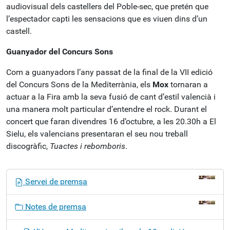
audiovisual dels castellers del Poble-sec, que pretén que
l’espectador capti les sensacions que es viuen dins d’un
castell.
Guanyador del Concurs Sons
Com a guanyadors l’any passat de la final de la VII edició
del Concurs Sons de la Mediterrània, els
Mox
tornaran a
actuar a la Fira amb la seva fusió de cant d’estil valencià i
una manera molt particular d’entendre el rock. Durant el
concert que faran divendres 16 d’octubre, a les 20.30h a El
Sielu, els valencians presentaran el seu nou treball
discogràfic,
Tuactes i rebomboris
.
N
Servei de premsa
a
v
Notes de premsa
e
g