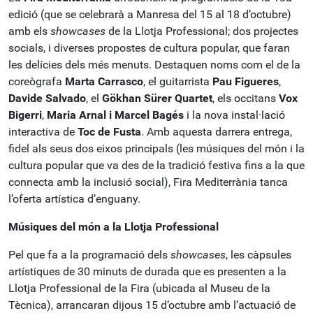
edició (que se celebrarà a Manresa del 15 al 18 d’octubre)
amb els
showcases
de la Llotja Professional; dos projectes
socials, i diverses propostes de cultura popular, que faran
les delícies dels més menuts. Destaquen noms com el de la
coreògrafa
Marta Carrasco
, el guitarrista
Pau Figueres
,
Davide Salvado
, el
Gökhan Sürer Quartet
, els occitans
Vox
Bigerri
,
Maria Arnal i Marcel Bagés
i la nova instal·lació
interactiva de
Toc de Fusta
. Amb aquesta darrera entrega,
fidel als seus dos eixos principals (les músiques del món i la
cultura popular que va des de la tradició festiva fins a la que
connecta amb la inclusió social), Fira Mediterrània tanca
l’oferta artística d’enguany.
Músiques del món a la Llotja Professional
Pel que fa a la programació dels
showcases
, les càpsules
artístiques de 30 minuts de durada que es presenten a la
Llotja Professional de la Fira (ubicada al Museu de la
Tècnica), arrancaran dijous 15 d’octubre amb l’actuació de