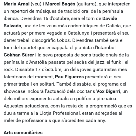
Maria Arnal
(veu) i
Marcel Bagés
(guitarra), que interpreten
un repertori de músiques de tradició oral de la península
ibèrica. Divendres 16 d’octubre, serà el torn de
Davide
Salvado
, una de les veus més carismàtiques de Galícia, que
actuarà per primera vegada a Catalunya i presentarà el seu
darrer treball discogràfic
Lobos
. Divendres també serà el
torn del quartet que encapçala el pianista d’Istambul
Gökhan Sürer
i la seva proposta de sons tradicionals de la
península d’Anatòlia passats pel sedàs del jazz, el funk i el
rock. Dissabte 17 d’octubre, un dels joves guitarristes més
talentosos del moment,
Pau Figueres
presentarà el seu
primer treball en solitari. També dissabte, el programa del
showcase inclourà l’actuació dels occitans
Vox Bigerri
, un
dels millors exponents actuals en polifonia pirenaica.
Aquestes actuacions, com la resta de la programació que es
duu a terme a la Llotja Professional, estan adreçades al
miler de professionals que s’acrediten cada any.
Arts comunitàries