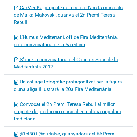
CarMenKa, projecte de recerca d’arrels musicals
de Maika Makovski, guanya el 2n Premi Teresa
Rebull
L’Humus Mediterrani, off de Fira Mediterrània,
obre convocatòria de la 5a edició
S’obre la convocatòria del Concurs Sons de la
Mediterrània 2017
Un collage fotogràfic protagonitzat per la figura
d’una àliga il·lustrarà la 20a Fira Mediterrània
Convocat el 2n Premi Teresa Rebull al millor
projecte de producció musical en cultura popular i
tradicional
@ibl80 i @nurialse, guanyadors del 6è Premi