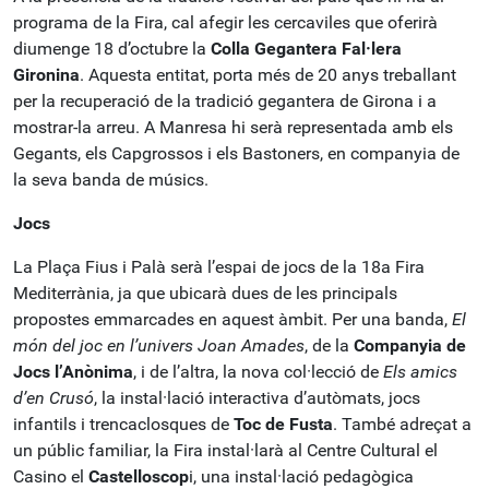
programa de la Fira, cal afegir les cercaviles que oferirà
diumenge 18 d’octubre la
Colla Gegantera Fal·lera
Gironina
. Aquesta entitat, porta més de 20 anys treballant
per la recuperació de la tradició gegantera de Girona i a
mostrar-la arreu. A Manresa hi serà representada amb els
Gegants, els Capgrossos i els Bastoners, en companyia de
la seva banda de músics.
Jocs
La Plaça Fius i Palà serà l’espai de jocs de la 18a Fira
Mediterrània, ja que ubicarà dues de les principals
propostes emmarcades en aquest àmbit. Per una banda,
El
món del joc en l’univers Joan Amades
, de la
Companyia de
Jocs l’Anònima
, i de l’altra, la nova col·lecció de
Els amics
d’en Crusó
, la instal·lació interactiva d’autòmats, jocs
infantils i trencaclosques de
Toc de Fusta
. També adreçat a
un públic familiar, la Fira instal·larà al Centre Cultural el
Casino el
Castelloscop
i, una instal·lació pedagògica