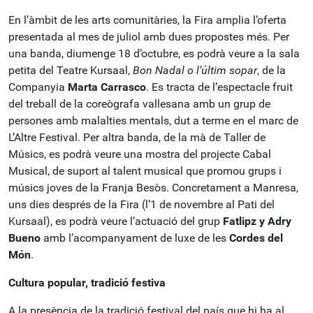
En l’àmbit de les arts comunitàries, la Fira amplia l’oferta
presentada al mes de juliol amb dues propostes més. Per
una banda, diumenge 18 d’octubre, es podrà veure a la sala
petita del Teatre Kursaal,
Bon Nadal o l’últim sopar
, de la
Companyia
Marta Carrasco
. Es tracta de l’espectacle fruit
del treball de la coreògrafa vallesana amb un grup de
persones amb malalties mentals, dut a terme en el marc de
L’Altre Festival. Per altra banda, de la mà de Taller de
Músics, es podrà veure una mostra del projecte Cabal
Musical, de suport al talent musical que promou grups i
músics joves de la Franja Besòs. Concretament a Manresa,
uns dies després de la Fira (l’1 de novembre al Pati del
Kursaal), es podrà veure l’actuació del grup
Fatlipz y Adry
Bueno
amb l’acompanyament de luxe de les
Cordes del
Món
.
Cultura popular, tradició festiva
A la presència de la tradició festival del país que hi ha al