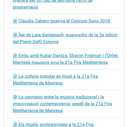
prepara per un cap de setmana farcit de
programació
Clàudia Cabero guanya el Concurs Sons 2018
Àer de Laia Santanach, guanyador de la 3a edició
del Premi Delfí Colomé
Erritu amb Kukai Dantza, Sharon Fridman i l’Orfeò
Manresà inaugura avui la 21a Fira Mediterrània
La cultura popular és ritual a la 21a Fira
Mediterrània de Manresa
La connexió entre la música tradicional i la
improvisació contemporània, segell de la 21a Fira
Mediterrània de Manresa
Els rituals, protagonistes a la 21a Fira