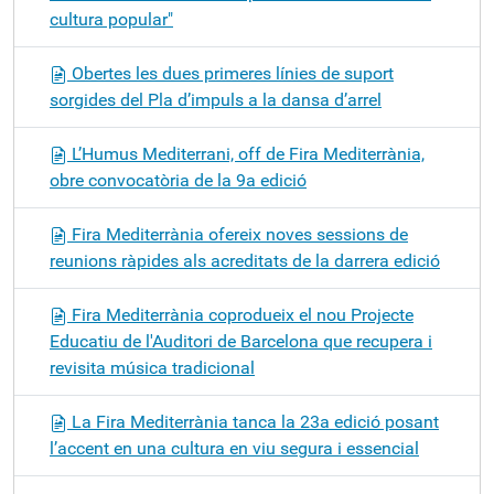
cultura popular"
Obertes les dues primeres línies de suport
sorgides del Pla d’impuls a la dansa d’arrel
L’Humus Mediterrani, off de Fira Mediterrània,
obre convocatòria de la 9a edició
Fira Mediterrània ofereix noves sessions de
reunions ràpides als acreditats de la darrera edició
Fira Mediterrània coprodueix el nou Projecte
Educatiu de l'Auditori de Barcelona que recupera i
revisita música tradicional
La Fira Mediterrània tanca la 23a edició posant
l’accent en una cultura en viu segura i essencial