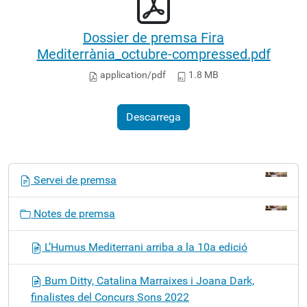
Dossier de premsa Fira
Mediterrània_octubre-compressed.pdf
application/pdf
1.8 MB
Descarrega
N
Servei de premsa
a
v
Notes de premsa
e
g
L’Humus Mediterrani arriba a la 10a edició
a
c
Bum Ditty, Catalina Marraixes i Joana Dark,
i
finalistes del Concurs Sons 2022
ó