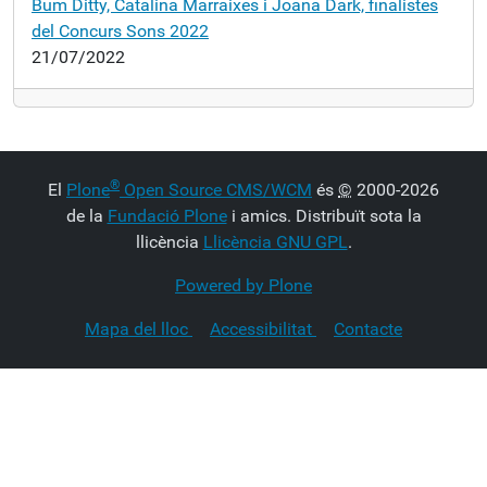
Bum Ditty, Catalina Marraixes i Joana Dark, finalistes
del Concurs Sons 2022
21/07/2022
®
El
Plone
Open Source CMS/WCM
és
©
2000-2026
de la
Fundació Plone
i amics. Distribuït sota la
llicència
Llicència GNU GPL
.
Powered by Plone
Mapa del lloc
Accessibilitat
Contacte