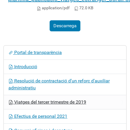
application/pdf
72.0 KB
Descarrega
N
Portal de transparència
a
v
Introducció
e
g
Resolució de contractació d’un reforç d’auxiliar
a
administratiu
c
i
Viatges del tercer trimestre de 2019
ó
Efectius de personal 2021