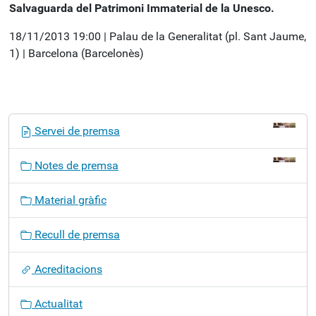
Salvaguarda del Patrimoni Immaterial de la Unesco.
18/11/2013 19:00 | Palau de la Generalitat (pl. Sant Jaume,
1) | Barcelona (Barcelonès)
N
Servei de premsa
a
v
Notes de premsa
e
g
Material gràfic
a
c
Recull de premsa
i
ó
Acreditacions
Actualitat