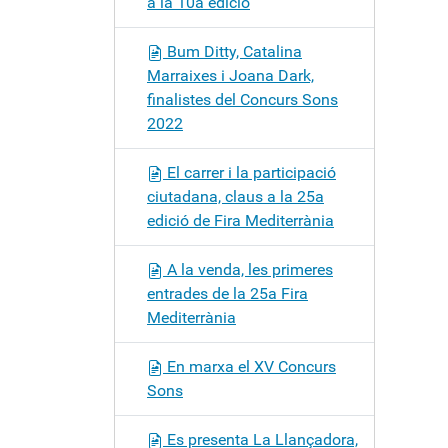
a la 10a edició
c
i
Bum Ditty, Catalina
ó
Marraixes i Joana Dark,
finalistes del Concurs Sons
2022
El carrer i la participació
ciutadana, claus a la 25a
edició de Fira Mediterrània
A la venda, les primeres
entrades de la 25a Fira
Mediterrània
En marxa el XV Concurs
Sons
Es presenta La Llançadora,