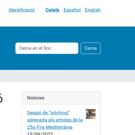
Identificació
Català
Español
English
Cerca
Cerca
Cerca
avançada…
ó
Notícies
Sessió de “pitching”
adreçada als artistes de la
25a Fira Mediterrània
15/09/2022