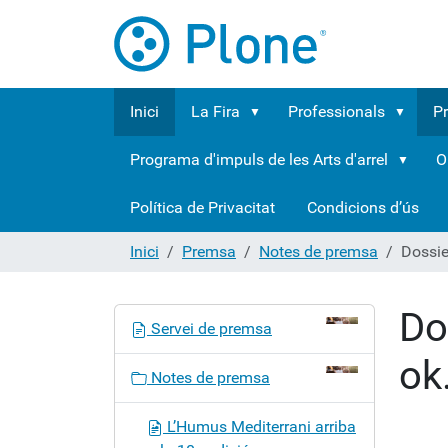
Inici
La Fira
Professionals
P
Programa d'impuls de les Arts d'arrel
O
Política de Privacitat
Condicions d’ús
Inici
Premsa
Notes de premsa
Dossie
Do
N
Servei de premsa
a
ok
v
Notes de premsa
e
g
L’Humus Mediterrani arriba
a