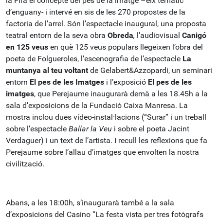
la Fira el concepte del pes de la imatge –eix temàtic
d’enguany- i intervé en sis de les 270 propostes de la
factoria de l’arrel. Són l’espectacle inaugural, una proposta
teatral entorn de la seva obra
Obreda
,
l’audiovisual
Canigó
en 125 veus
en què 125 veus populars llegeixen l’obra del
poeta de Folgueroles, l’escenografia de l’espectacle
La
muntanya al teu voltant
de Gelabert&Azzopardi, un seminari
entorn
El pes de les Imatges
i l’exposició
El pes de les
imatges
, que Perejaume inaugurarà demà a les 18.45h a la
sala d’exposicions de la Fundació Caixa Manresa. La
mostra inclou dues vídeo-instal·lacions (“Surar” i un treball
sobre l’espectacle
Ballar la Veu
i sobre el poeta Jacint
Verdaguer) i un text de l’artista. I recull les reflexions que fa
Perejaume sobre l’allau d’imatges que envolten la nostra
civilització.
Abans, a les 18:00h, s’inaugurarà també a la sala
d’exposicions del Casino “La festa vista per tres fotògrafs