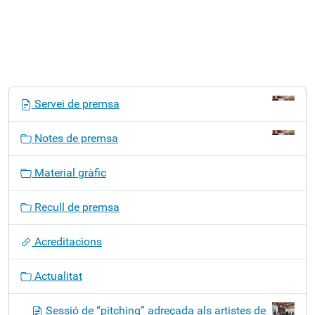
N
Servei de premsa
a
v
Notes de premsa
e
g
Material gràfic
a
c
Recull de premsa
i
ó
Acreditacions
Actualitat
Sessió de “pitching” adreçada als artistes de