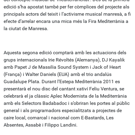
edició s’ha apostat també per fer còmplices del projecte als
principals actors del teixit i l’activisme musical manresà, a fi
efecte d’arrelar encara una mica més la Fira Mediterrània a
la ciutat de Manresa.
Aquesta segona edició comptarà amb les actuacions dels
grups internacionals Irie Révoltés (Alemanya), DJ Kayalik
amb Papet J de Massilia Sound System i Jack of Heart
(França) i Walter Daniels (EUA) amb el trio andalús
Guadalupe Plata. Durant l’Estepa Mediterrània 2011 es
presentarà el nou disc del cantant xativí Feliu Ventura, se
celebrarà el ja clàssic Aplec Modernista de la Mediterrània
amb els Selectors Badabadoc i s’obriran les portes al públic
general i als programadors especialitzats a projectes de
caire local, comarcal i nacional com E-Bastards, Les
Absentes, Assabè i Filippo Landini.