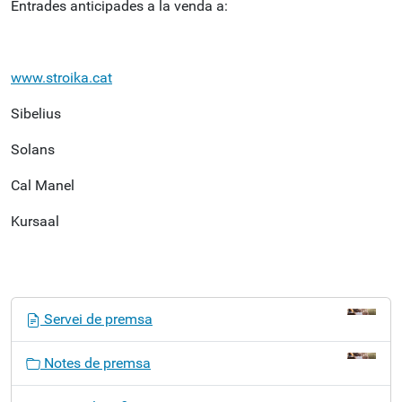
Entrades anticipades a la venda a:
www.stroika.cat
Sibelius
Solans
Cal Manel
Kursaal
N
Servei de premsa
a
v
Notes de premsa
e
g