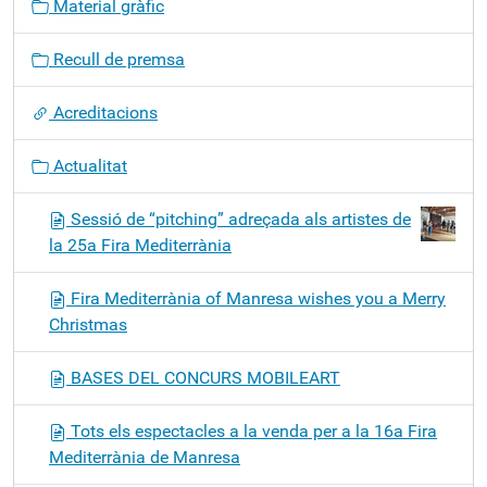
Material gràfic
a
c
Recull de premsa
i
ó
Acreditacions
Actualitat
Sessió de “pitching” adreçada als artistes de
la 25a Fira Mediterrània
Fira Mediterrània of Manresa wishes you a Merry
Christmas
BASES DEL CONCURS MOBILEART
Tots els espectacles a la venda per a la 16a Fira
Mediterrània de Manresa