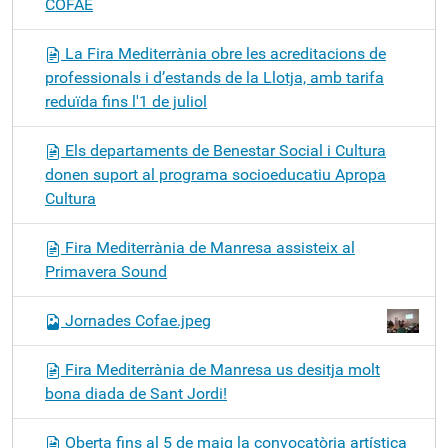
COFAE
La Fira Mediterrània obre les acreditacions de
professionals i d’estands de la Llotja, amb tarifa
reduïda fins l'1 de juliol
Els departaments de Benestar Social i Cultura
donen suport al programa socioeducatiu Apropa
Cultura
Fira Mediterrània de Manresa assisteix al
Primavera Sound
Jornades Cofae.jpeg
Fira Mediterrània de Manresa us desitja molt
bona diada de Sant Jordi!
Oberta fins al 5 de maig la convocatòria artística