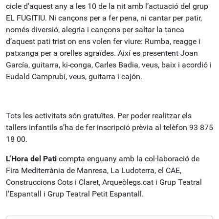
cicle d’aquest any a les 10 de la nit amb l’actuació del grup
EL FUGITIU. Ni cançons per a fer pena, ni cantar per patir,
només diversió, alegria i cançons per saltar la tanca
d’aquest pati trist on ens volen fer viure: Rumba, reagge i
patxanga per a orelles agraïdes. Així es presentent Joan
García, guitarra, ki-conga, Carles Badia, veus, baix i acordió i
Eudald Camprubí, veus, guitarra i cajón.
Tots les activitats són gratuïtes. Per poder realitzar els
tallers infantils s’ha de fer inscripció prèvia al telèfon 93 875
18 00.
L’Hora del Pati
compta enguany amb la col·laboració de
Fira Mediterrània de Manresa, La Ludoterra, el CAE,
Construccions Cots i Claret, Arqueòlegs.cat i Grup Teatral
l’Espantall i Grup Teatral Petit Espantall.