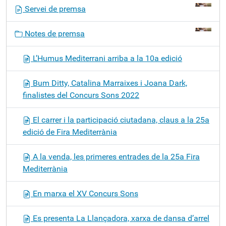
N
Servei de premsa
a
v
Notes de premsa
e
g
L’Humus Mediterrani arriba a la 10a edició
a
c
Bum Ditty, Catalina Marraixes i Joana Dark,
i
finalistes del Concurs Sons 2022
ó
El carrer i la participació ciutadana, claus a la 25a
edició de Fira Mediterrània
A la venda, les primeres entrades de la 25a Fira
Mediterrània
En marxa el XV Concurs Sons
Es presenta La Llançadora, xarxa de dansa d’arrel