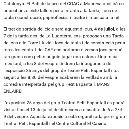
Catalunya. El Pati de la seu del COAC a Manresa acollirà en
aquest onzè cicle tallers per a infants a la tarda, jocs de
taula i construcció, papiroflèxia, i teatre i música a la nit.
El tret de sortida del cicle serà aquest dijous,
4 de juliol
, a les
7 de la tarda des de La Ludoterra, ens proposen una Tarda
de jocs a la Torre Lluvià, Jocs de taula i de construcció per a
totes les edats. i del CAE ens portaran diversos jocs perquè
tan grans com petits puguin jugar una estona. Una mica
més tard, a les 8 del vespre tindrem la inauguració de
l’exposició 25 anys del grup de Teatre Petit Espantall i tot
seguit a les 8.30 del vespre acabarem la vetllada amb la
comèdia interpretada pel grup Petit Espantall, MANS
ENLAIRE!.
L’exposició 25 anys del grup Teatral Petit Espantall es podrà
visitar fins el 13 de juliol de dimecres a dissabte de 6 a 2/4
9 del vespre. Aquesta exposició està organitzada per el grup
Teatral Petit Espantall i el Centre Cultural El Casino.