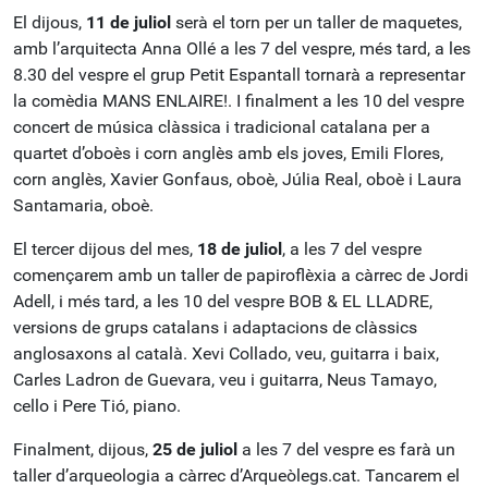
El dijous,
11 de juliol
serà el torn per un taller de maquetes,
amb l’arquitecta Anna Ollé a les 7 del vespre, més tard, a les
8.30 del vespre el grup Petit Espantall tornarà a representar
la comèdia MANS ENLAIRE!. I finalment a les 10 del vespre
concert de música clàssica i tradicional catalana per a
quartet d’oboès i corn anglès amb els joves, Emili Flores,
corn anglès, Xavier Gonfaus, oboè, Júlia Real, oboè i Laura
Santamaria, oboè.
El tercer dijous del mes,
18 de juliol
, a les 7 del vespre
començarem amb un taller de papiroflèxia a càrrec de Jordi
Adell, i més tard, a les 10 del vespre BOB & EL LLADRE,
versions de grups catalans i adaptacions de clàssics
anglosaxons al català. Xevi Collado, veu, guitarra i baix,
Carles Ladron de Guevara, veu i guitarra, Neus Tamayo,
cello i Pere Tió, piano.
Finalment, dijous,
25 de juliol
a les 7 del vespre es farà un
taller d’arqueologia a càrrec d’Arqueòlegs.cat. Tancarem el