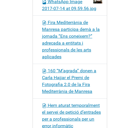
WhatsApp Image
2017-07-14 at 09.59.56.jpg
Fira Mediterrània de
Manresa participa demà a la
jornada “Ens coneixem?”
adreçada a entitats i
professionals de les arts
aplicades
160 “M’agrada” donen a
Carla Hajjar el Premi de
Fotografia 2.0 de la Fira
Mediterrània de Manresa
Hem aturat temporalment
el servei de petició d’entrades
per a professionals per un
error informàtic