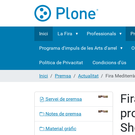
Inici
La Fira
Professionals
P
Programa d'impuls de les Arts d'arrel
O
Política de Privacitat
Condicions d’ús
Inici
Premsa
Actualitat
Fira Mediterr
Fi
N
Servei de premsa
a
pr
v
Notes de premsa
e
Sh
g
Material gràfic
a