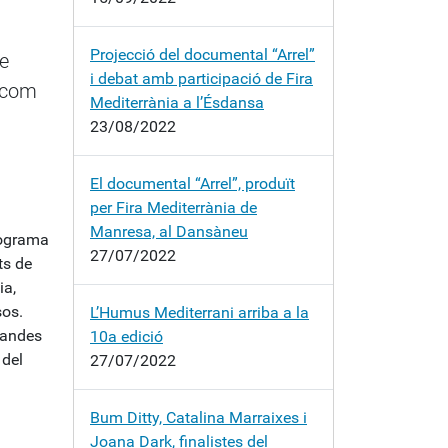
Projecció del documental “Arrel”
e
i debat amb participació de Fira
, com
Mediterrània a l’Ésdansa
23/08/2022
El documental “Arrel”, produït
per Fira Mediterrània de
Manresa, al Dansàneu
programa
27/07/2022
ts de
ia,
sos.
L’Humus Mediterrani arriba a la
 bandes
10a edició
 del
27/07/2022
Bum Ditty, Catalina Marraixes i
Joana Dark, finalistes del