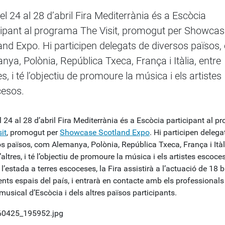
el 24 al 28 d’abril Fira Mediterrània és a Escòcia
cipant al programa The Visit, promogut per Showcas
and Expo. Hi participen delegats de diversos països
nya, Polònia, República Txeca, França i Itàlia, entre
es, i té l’objectiu de promoure la música i els artistes
esos.
 24 al 28 d’abril Fira Mediterrània és a Escòcia participant al 
it
, promogut per
Showcase Scotland Expo
. Hi participen delega
os països, com Alemanya, Polònia, República Txeca, França i Itàl
’altres, i té l’objectiu de promoure la música i els artistes escoce
l’estada a terres escoceses, la Fira assistirà a l’actuació de 18
ents espais del país, i entrarà en contacte amb els professionals
musical d’Escòcia i dels altres països participants.