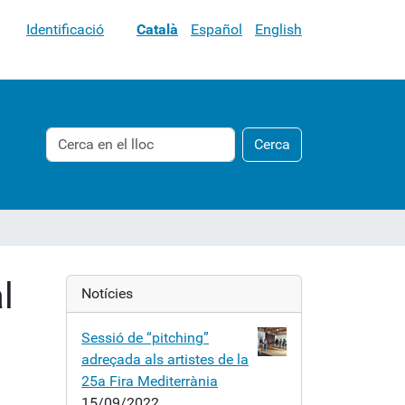
Identificació
Català
Español
English
Cerca
Cerca
Cerca
avançada…
l
Notícies
Sessió de “pitching”
adreçada als artistes de la
25a Fira Mediterrània
15/09/2022