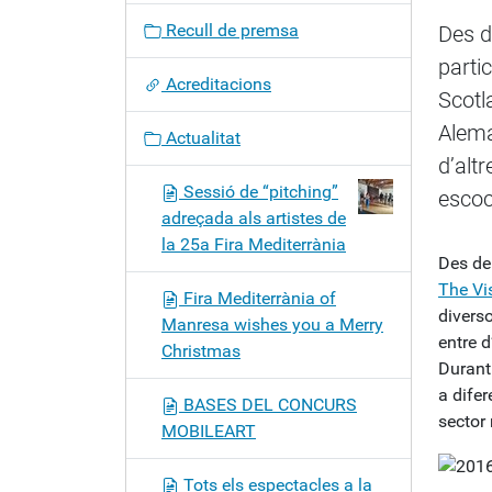
c
Recull de premsa
Des d
i
parti
ó
Acreditacions
Scotl
Alema
Actualitat
d’altr
Sessió de “pitching”
escoc
adreçada als artistes de
la 25a Fira Mediterrània
Des del
The Vis
Fira Mediterrània of
divers
Manresa wishes you a Merry
entre d
Christmas
Durant 
a difer
BASES DEL CONCURS
sector 
MOBILEART
Tots els espectacles a la