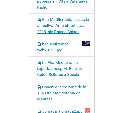
pobresa a TV3 i a Catalunya
Ràdio
Fira Mediterrània assisteix
al festival Amersfoort Jazz
2019, als Països Baixos
bequesfiramed-
web28129.jpg
La Fira Mediterrània
exporta Josep M. Ribelles i
Guida Sellarès a Suècia
Coneix el programa de la
16a Fira Mediterrània de
Manresa
Jornada ajornada2.jpg