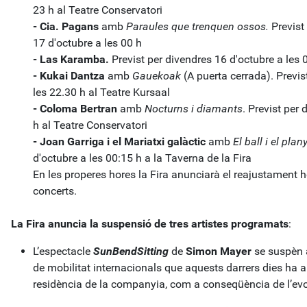
23 h al Teatre Conservatori
- Cia. Pagans
amb
Paraules que trenquen ossos.
Previst 
17 d'octubre a les 00 h
- Las Karamba.
Previst per divendres 16 d'octubre a les 
- Kukai Dantza
amb
Gauekoak
(A puerta cerrada). Previs
les 22.30 h al Teatre Kursaal
- Coloma Bertran
amb
Nocturns i diamants
. Previst per
h al Teatre Conservatori
- Joan Garriga i el Mariatxi galàctic
amb
El ball i el plan
d'octubre a les 00:15 h a la Taverna de la Fira
En les properes hores la Fira anunciarà el reajustament h
concerts.
La Fira anuncia la suspensió de tres artistes programats
:
L’espectacle
SunBendSitting
de
Simon Mayer
se suspèn a
de mobilitat internacionals que aquests darrers dies ha ap
residència de la companyia, com a conseqüència de l’evo