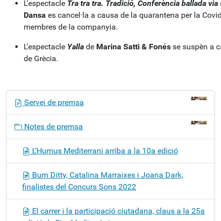
L'espectacle
Tra tra tra. Tradició, Conferència ballada vi
Dansa
es cancel·la a causa de la quarantena per la Covi
membres de la companyia.
L'espectacle
Yalla
de
Marina Satti & Fonés
se suspèn a ca
de Grècia.
N
Servei de premsa
a
v
Notes de premsa
e
g
L’Humus Mediterrani arriba a la 10a edició
a
c
Bum Ditty, Catalina Marraixes i Joana Dark,
i
finalistes del Concurs Sons 2022
ó
El carrer i la participació ciutadana, claus a la 25a