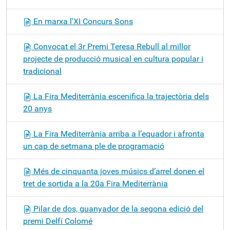
En marxa l'XI Concurs Sons
Convocat el 3r Premi Teresa Rebull al millor
projecte de producció musical en cultura popular i
tradicional
La Fira Mediterrània escenifica la trajectòria dels
20 anys
La Fira Mediterrània arriba a l’equador i afronta
un cap de setmana ple de programació
Més de cinquanta joves músics d’arrel donen el
tret de sortida a la 20a Fira Mediterrània
Pilar de dos, guanyador de la segona edició del
premi Delfí Colomé