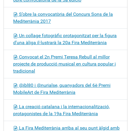
S’obre la convocatòria del Concurs Sons de la
Mediterrània 2017
Un collage fotogràfic protagonitzat per la figura
d’una àliga il·lustrarà la 20a Fira Mediterrània
Convocat el 2n Premi Teresa Rebull al millor
projecte de producció musical en cultura popular i
tradicional
@ibl80 i @nurialse, guanyadors del 6è Premi
MobileArt de Fira Mediterrània
La creació catalana i la internacionalització,
protagonistes de la 19a Fira Mediterrània
La Fira Mediterrània arriba al seu punt àlgid amb