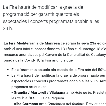
La Fira haurà de modificar la graella de
programació per garantir que tots els
espectacles i concerts programats acabin a les
23 h.
La
Fira Mediterrània de Manresa
celebrarà la seva
23a edici
amb el seu inici el passat dimarts 13 i fins el diumenge 18 d'
mesures anunciades pel Govern de la Generalitat de Catalunya
onada de la Covid-19, la Fira anuncia que:
Els aforaments actuals als espais de la Fira són del
50%.
La Fira haurà de modificar la graella de programació per 
espectacles i concerts programats acabin a les 23 h. Aix
propostes artístiques:
- Grandia / Martorell / Vilajuana
amb
Acte de fe
. Previst
les 23 h a l'IES Lluís de Peguera
- Alba Carmona
amb
Canciones del folklore
. Previst per