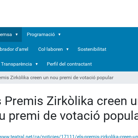
remsa
Programació
brador d'arrel
Col·laboren
Sostenibilitat
Transparència
Perfil del contractant
emis Zirkòlika creen un nou premi de votació popular
s Premis Zirkòlika creen 
u premi de votació popul
/www.teatral.net/ca/noticies/17111/els-premis-zirkolika-creen-u