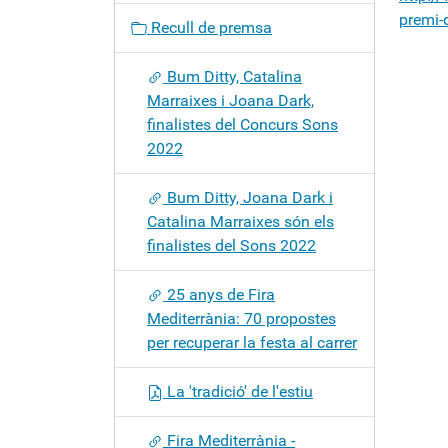
c
premi-
Recull de premsa
i
ó
Bum Ditty, Catalina
Marraixes i Joana Dark,
finalistes del Concurs Sons
2022
Bum Ditty, Joana Dark i
Catalina Marraixes són els
finalistes del Sons 2022
25 anys de Fira
Mediterrània: 70 propostes
per recuperar la festa al carrer
La 'tradició' de l'estiu
Fira Mediterrània -