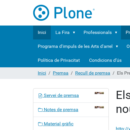
Inici
La Fira
Professionals
P
Programa d'impuls de les Arts d'arrel
O
Política de Privacitat
Condicions d’ús
Inici
Premsa
Recull de premsa
Els Pr
El
N
Servei de premsa
a
no
v
Notes de premsa
e
g
Material gràfic
a
http:/