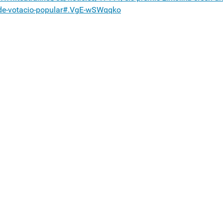
de-votacio-popular#.VgE-wSWqqko