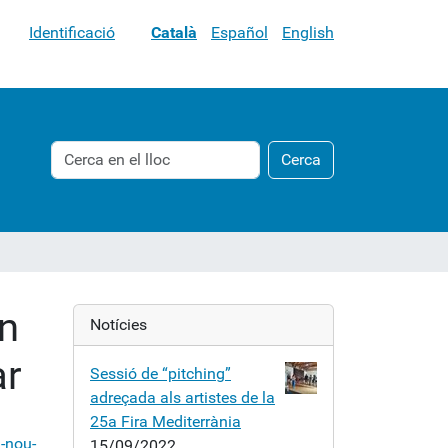
Identificació
Català
Español
English
Cerca
Cerca
Cerca
avançada…
un
Notícies
ar
Sessió de “pitching”
adreçada als artistes de la
25a Fira Mediterrània
n-nou-
15/09/2022