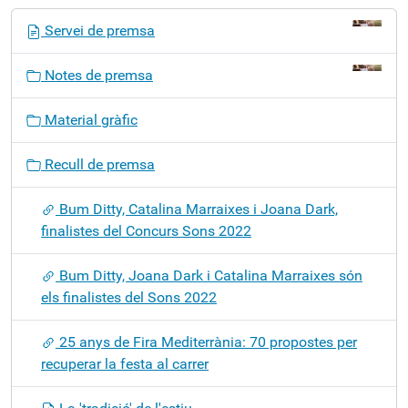
N
Servei de premsa
a
v
Notes de premsa
e
g
Material gràfic
a
c
Recull de premsa
i
ó
Bum Ditty, Catalina Marraixes i Joana Dark,
finalistes del Concurs Sons 2022
Bum Ditty, Joana Dark i Catalina Marraixes són
els finalistes del Sons 2022
25 anys de Fira Mediterrània: 70 propostes per
recuperar la festa al carrer