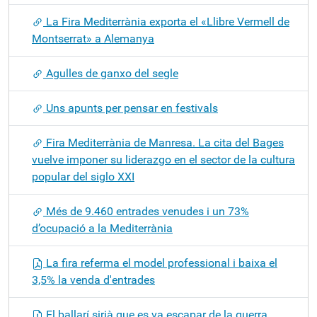
La Fira Mediterrània exporta el «Llibre Vermell de
Montserrat» a Alemanya
Agulles de ganxo del segle
Uns apunts per pensar en festivals
Fira Mediterrània de Manresa. La cita del Bages
vuelve imponer su liderazgo en el sector de la cultura
popular del siglo XXI
Més de 9.460 entrades venudes i un 73%
d’ocupació a la Mediterrània
La fira referma el model professional i baixa el
3,5% la venda d'entrades
El ballarí sirià que es va escapar de la guerra