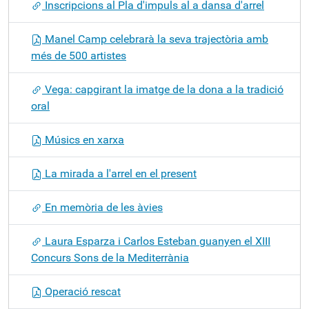
Inscripcions al Pla d'impuls al a dansa d'arrel
Manel Camp celebrarà la seva trajectòria amb
més de 500 artistes
Vega: capgirant la imatge de la dona a la tradició
oral
Músics en xarxa
La mirada a l'arrel en el present
En memòria de les àvies
Laura Esparza i Carlos Esteban guanyen el XIII
Concurs Sons de la Mediterrània
Operació rescat