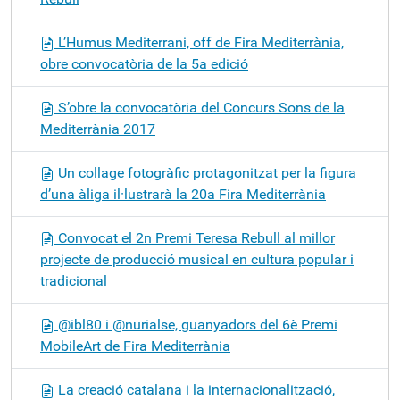
L’Humus Mediterrani, off de Fira Mediterrània,
obre convocatòria de la 5a edició
S’obre la convocatòria del Concurs Sons de la
Mediterrània 2017
Un collage fotogràfic protagonitzat per la figura
d’una àliga il·lustrarà la 20a Fira Mediterrània
Convocat el 2n Premi Teresa Rebull al millor
projecte de producció musical en cultura popular i
tradicional
@ibl80 i @nurialse, guanyadors del 6è Premi
MobileArt de Fira Mediterrània
La creació catalana i la internacionalització,