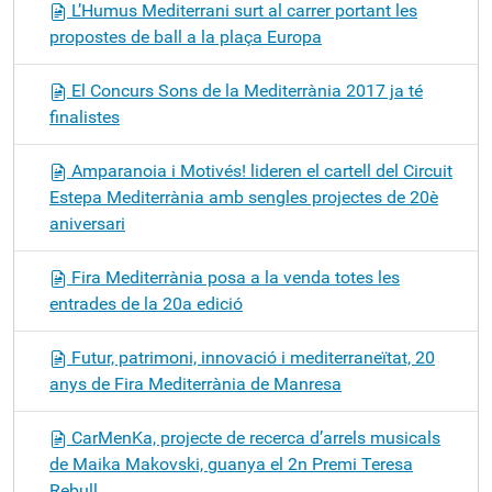
L’Humus Mediterrani surt al carrer portant les
propostes de ball a la plaça Europa
El Concurs Sons de la Mediterrània 2017 ja té
finalistes
Amparanoia i Motivés! lideren el cartell del Circuit
Estepa Mediterrània amb sengles projectes de 20è
aniversari
Fira Mediterrània posa a la venda totes les
entrades de la 20a edició
Futur, patrimoni, innovació i mediterraneïtat, 20
anys de Fira Mediterrània de Manresa
CarMenKa, projecte de recerca d’arrels musicals
de Maika Makovski, guanya el 2n Premi Teresa
Rebull