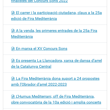
finalistes del Concurs Sons 2022
ó
El carrer i la participació ciutadana, claus a la 25a
edició de Fira Mediterrània
A la venda, les primeres entrades de la 25a Fira
Mediterrània
En marxa el XV Concurs Sons
Es presenta La Llançadora, xarxa de dansa d’arrel
de la Catalunya Central
La Fira Mediterrània dona suport a 24 propostes
amb l’Obrador d’arrel 2022-2023
L’Humus Mediterrani, off de Fira Mediterrània,
obre convocatòria de la 10a edició i amplia concerts