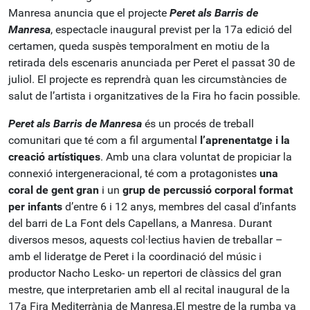
Manresa anuncia que el projecte
Peret als Barris de
Manresa
, espectacle inaugural previst per la 17a edició del
certamen, queda suspès temporalment en motiu de la
retirada dels escenaris anunciada per Peret el passat 30 de
juliol. El projecte es reprendrà quan les circumstàncies de
salut de l’artista i organitzatives de la Fira ho facin possible.
Peret als Barris de Manresa
és un procés de treball
comunitari que té com a fil argumental
l’aprenentatge i la
creació artístiques
. Amb una clara voluntat de propiciar la
connexió intergeneracional, té com a protagonistes
una
coral de gent gran
i un
grup de percussió corporal format
per infants
d’entre 6 i 12 anys, membres del casal d’infants
del barri de La Font dels Capellans, a Manresa. Durant
diversos mesos, aquests col·lectius havien de treballar –
amb el lideratge de Peret i la coordinació del músic i
productor Nacho Lesko- un repertori de clàssics del gran
mestre, que interpretarien amb ell al recital inaugural de la
17a Fira Mediterrània de Manresa.El mestre de la rumba va