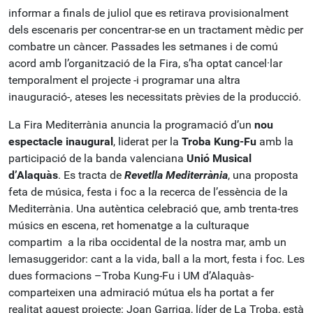
informar a finals de juliol que es retirava provisionalment
dels escenaris per concentrar-se en un tractament mèdic per
combatre un càncer. Passades les setmanes i de comú
acord amb l’organització de la Fira, s’ha optat cancel·lar
temporalment el projecte -i programar una altra
inauguració-, ateses les necessitats prèvies de la producció.
La Fira Mediterrània anuncia la programació d’un
nou
espectacle inaugural
, liderat per la
Troba Kung-Fu
amb la
participació de la banda valenciana
Unió Musical
d’Alaquàs
. Es tracta de
Revetlla Mediterrània
, una proposta
feta de música, festa i foc a la recerca de l’essència de la
Mediterrània. Una autèntica celebració que, amb trenta-tres
músics en escena, ret homenatge a la culturaque
compartim a la riba occidental de la nostra mar, amb un
lemasuggeridor: cant a la vida, ball a la mort, festa i foc. Les
dues formacions –Troba Kung-Fu i UM d’Alaquàs-
comparteixen una admiració mútua els ha portat a fer
realitat aquest projecte: Joan Garriga, líder de La Troba, està