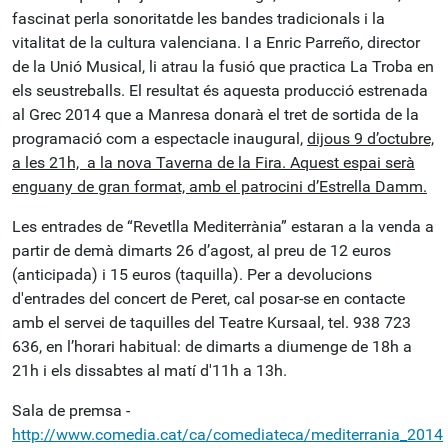
fascinat perla sonoritatde les bandes tradicionals i la
vitalitat de la cultura valenciana. I a Enric Parreño, director
de la Unió Musical, li atrau la fusió que practica La Troba en
els seustreballs. El resultat és aquesta producció estrenada
al Grec 2014 que a Manresa donarà el tret de sortida de la
programació com a espectacle inaugural,
dijous 9 d’octubre,
a les 21h, a la nova Taverna de la Fira. Aquest espai serà
enguany de gran format, amb el patrocini d’Estrella Damm.
Les entrades de “Revetlla Mediterrània” estaran a la venda a
partir de demà dimarts 26 d’agost, al preu de 12 euros
(anticipada) i 15 euros (taquilla). Per a devolucions
d'entrades del concert de Peret, cal posar-se en contacte
amb el servei de taquilles del Teatre Kursaal, tel. 938 723
636, en l’horari habitual: de dimarts a diumenge de 18h a
21h i els dissabtes al matí d'11h a 13h.
Sala de premsa -
http://www.comedia.cat/ca/comediateca/mediterrania_2014