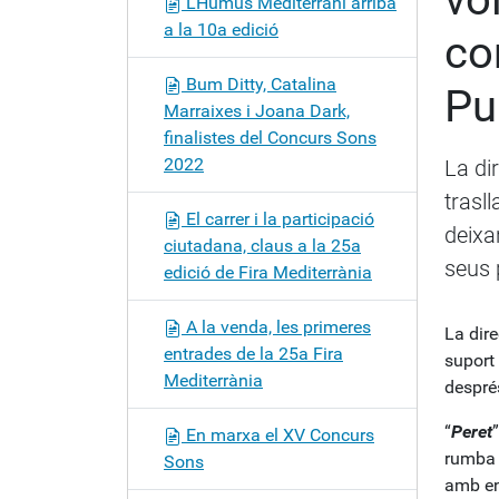
L’Humus Mediterrani arriba
a
a la 10a edició
co
c
i
Bum Ditty, Catalina
Pu
ó
Marraixes i Joana Dark,
finalistes del Concurs Sons
2022
La dir
trasll
El carrer i la participació
deixa
ciutadana, claus a la 25a
seus 
edició de Fira Mediterrània
A la venda, les primeres
La dire
entrades de la 25a Fira
suport 
Mediterrània
despré
“
Peret
En marxa el XV Concurs
rumba c
Sons
amb en