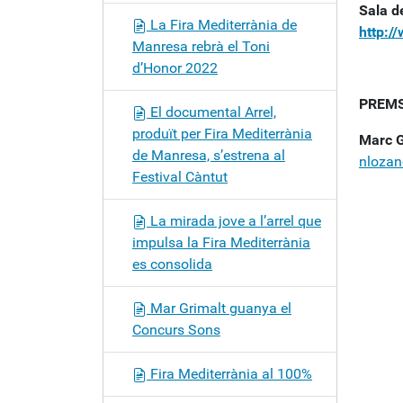
Sala d
La Fira Mediterrània de
http:/
Manresa rebrà el Toni
d’Honor 2022
PREMS
El documental Arrel,
produït per Fira Mediterrània
Marc G
de Manresa, s’estrena al
nloza
Festival Càntut
La mirada jove a l’arrel que
impulsa la Fira Mediterrània
es consolida
Mar Grimalt guanya el
Concurs Sons
Fira Mediterrània al 100%