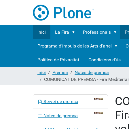
Inici
La Fira
Professionals
P
Programa d'impuls de les Arts d'arrel
O
Política de Privacitat
Condicions d’ús
Inici
Premsa
Notes de premsa
COMUNICAT DE PREMSA - Fira Mediterrània d
CO
N
Servei de premsa
a
Fi
v
Notes de premsa
e
vo
g