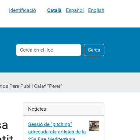
Identificació
Català
Español
English
Cerca
Cerca
Cerca
avançada…
de Pere Pubill Calaf “Peret”
Notícies
sa
Sessió de “pitching”
adreçada als artistes de la
tit
25a Fira Mediterrània