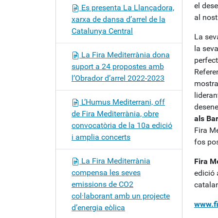
el des
Es presenta La Llançadora,
al nost
xarxa de dansa d’arrel de la
Catalunya Central
La sev
la seva
La Fira Mediterrània dona
perfect
suport a 24 propostes amb
Referen
l’Obrador d’arrel 2022-2023
mostra
lideran
L’Humus Mediterrani, off
desene
de Fira Mediterrània, obre
als Ba
convocatòria de la 10a edició
Fira Me
i amplia concerts
fos pos
La Fira Mediterrània
Fira M
compensa les seves
edició
emissions de CO2
catala
col·laborant amb un projecte
www.fi
d’energia eòlica