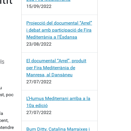
15/09/2022
Projecció del documental “Arrel”
i debat amb participació de Fira
Mediterrània a l’Ésdansa
23/08/2022
El documental “Arrel”, produït
ls
per Fira Mediterrània de
Manresa, al Dansàneu
27/07/2022
eu
st, poc
L’Humus Mediterrani arriba a la
10a edició
27/07/2022
la
cent,
ntendre
Bum Ditty, Catalina Marraixes i