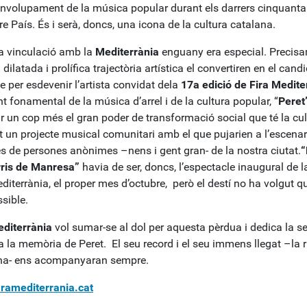
envolupament de la música popular durant els darrers cinquant
re País. És i serà, doncs, una icona de la cultura catalana.
a vinculació amb la
Mediterrània
enguany era especial. Precis
 dilatada i prolífica trajectòria artística el convertiren en el cand
e per esdevenir l’artista convidat dela
17a edició de Fira Medite
t fonamental de la música d’arrel i de la cultura popular, “
Peret
r un cop més el gran poder de transformació social que té la cul
t un projecte musical comunitari amb el que pujarien a l’escenar
s de persones anònimes –nens i gent gran- de la nostra ciutat.
“
rris de Manresa”
havia de ser, doncs, l’espectacle inaugural de 
diterrània, el proper mes d’octubre, però el destí no ha volgut q
sible.
editerrània
vol sumar-se al dol per aquesta pèrdua i dedica la s
 a la memòria de Peret. El seu record i el seu immens llegat –la
na- ens acompanyaran sempre.
ramediterrania.cat