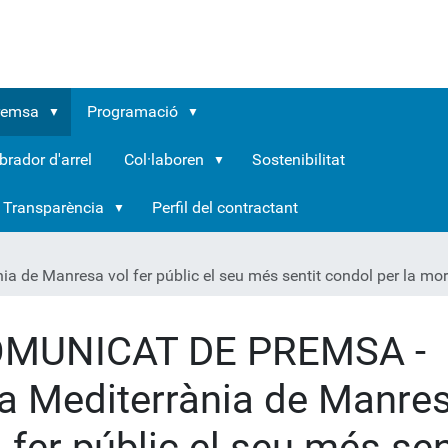
remsa
Programació
brador d'arrel
Col·laboren
Sostenibilitat
Transparència
Perfil del contractant
e Manresa vol fer públic el seu més sentit condol per la mort 
MUNICAT DE PREMSA -
ra Mediterrània de Manre
l fer públic el seu més sen