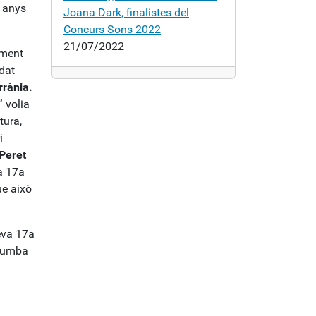
a anys
Joana Dark, finalistes del
Concurs Sons 2022
21/07/2022
ament
idat
rrània.
”
volia
tura,
i
Peret
la 17a
ue això
eva 17a
 rumba