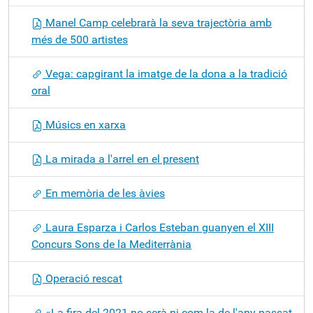
Manel Camp celebrarà la seva trajectòria amb
més de 500 artistes
Vega: capgirant la imatge de la dona a la tradició
oral
Músics en xarxa
La mirada a l'arrel en el present
En memòria de les àvies
Laura Esparza i Carlos Esteban guanyen el XIII
Concurs Sons de la Mediterrània
Operació rescat
«La fira del 2021 no serà ni com la de l'any passat