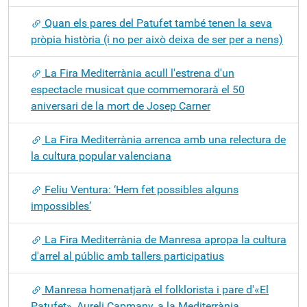
Quan els pares del Patufet també tenen la seva
pròpia història (i no per això deixa de ser per a nens)
La Fira Mediterrània acull l'estrena d'un
espectacle musicat que commemorarà el 50
aniversari de la mort de Josep Carner
La Fira Mediterrània arrenca amb una relectura de
la cultura popular valenciana
Feliu Ventura: ‘Hem fet possibles alguns
impossibles’
La Fira Mediterrània de Manresa apropa la cultura
d'arrel al públic amb tallers participatius
Manresa homenatjarà el folklorista i pare d'«El
Patufet», Aureli Capmany, a la Mediterrània