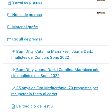
Servei de premsa
a
v
Notes de premsa
e
g
Material gràfic
a
c
Recull de premsa
i
ó
Bum Ditty, Catalina Marraixes i Joana Dark,
finalistes del Concurs Sons 2022
Bum Ditty, Joana Dark i Catalina Marraixes són
els finalistes del Sons 2022
25 anys de Fira Mediterrània: 70 propostes per
recuperar la festa al carrer
La 'tradició' de l'estiu