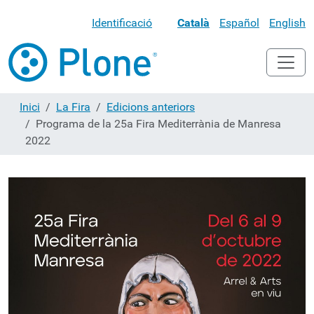
Identificació
Català
Español
English
Inici
La Fira
Edicions anteriors
Programa de la 25a Fira Mediterrània de Manresa
2022