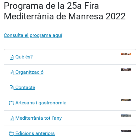
Programa de la 25a Fira
Mediterrània de Manresa 2022
Consulta el programa aquí
N
Què és?
a
v
Organització
e
g
Contacte
a
c
Artesans i gastronomia
i
ó
Mediterrània tot l’any
Edicions anteriors