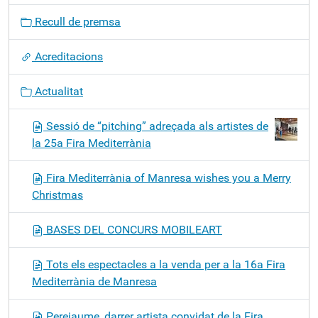
c
Recull de premsa
i
ó
Acreditacions
Actualitat
Sessió de “pitching” adreçada als artistes de
la 25a Fira Mediterrània
Fira Mediterrània of Manresa wishes you a Merry
Christmas
BASES DEL CONCURS MOBILEART
Tots els espectacles a la venda per a la 16a Fira
Mediterrània de Manresa
Perejaume, darrer artista convidat de la Fira