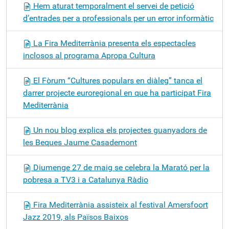
Hem aturat temporalment el servei de petició
d’entrades per a professionals per un error informàtic
La Fira Mediterrània presenta els espectacles
inclosos al programa Apropa Cultura
El Fòrum “Cultures populars en diàleg” tanca el
darrer projecte euroregional en que ha participat Fira
Mediterrània
Un nou blog explica els projectes guanyadors de
les Beques Jaume Casademont
Diumenge 27 de maig se celebra la Marató per la
pobresa a TV3 i a Catalunya Ràdio
Fira Mediterrània assisteix al festival Amersfoort
Jazz 2019, als Països Baixos