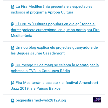
La Fira Mediterrània presenta els espectacles
inclosos al programa Apropa Cultura
El Fòrum “Cultures populars en diàleg” tanca el
darrer projecte euroregional en que ha participat Fira
Mediterrània
Un nou blog explica els projectes guanyadors de
les Beques Jaume Casademont
Diumenge 27 de maig se celebra la Marató per la
pobresa a TV3 i a Catalunya Ràdio
Fira Mediterrània assisteix al festival Amersfoort
Jazz 2019, als Països Baixos
bequesfiramed-web28129.jpg