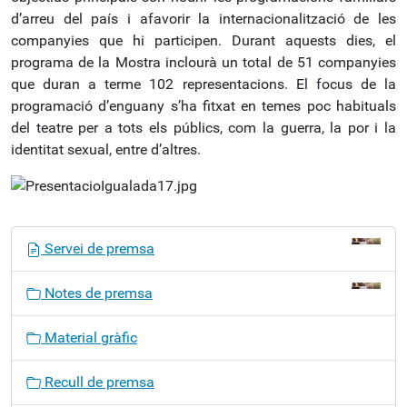
d’arreu del país i afavorir la internacionalització de les
companyies que hi participen. Durant aquests dies, el
programa de la Mostra inclourà un total de 51 companyies
que duran a terme 102 representacions. El focus de la
programació d’enguany s’ha fitxat en temes poc habituals
del teatre per a tots els públics, com la guerra, la por i la
identitat sexual, entre d’altres.
N
Servei de premsa
a
v
Notes de premsa
e
g
Material gràfic
a
c
Recull de premsa
i