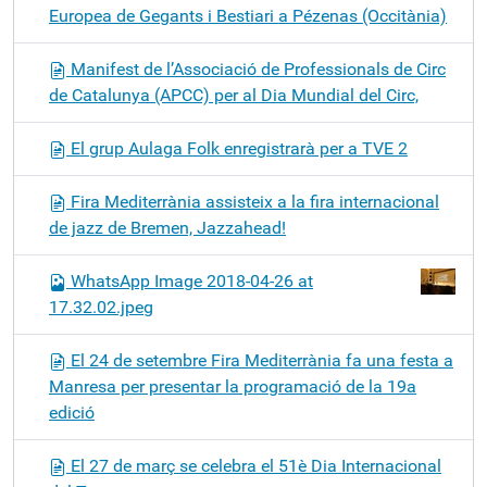
Europea de Gegants i Bestiari a Pézenas (Occitània)
Manifest de l’Associació de Professionals de Circ
de Catalunya (APCC) per al Dia Mundial del Circ,
El grup Aulaga Folk enregistrarà per a TVE 2
Fira Mediterrània assisteix a la fira internacional
de jazz de Bremen, Jazzahead!
WhatsApp Image 2018-04-26 at
17.32.02.jpeg
El 24 de setembre Fira Mediterrània fa una festa a
Manresa per presentar la programació de la 19a
edició
El 27 de març se celebra el 51è Dia Internacional