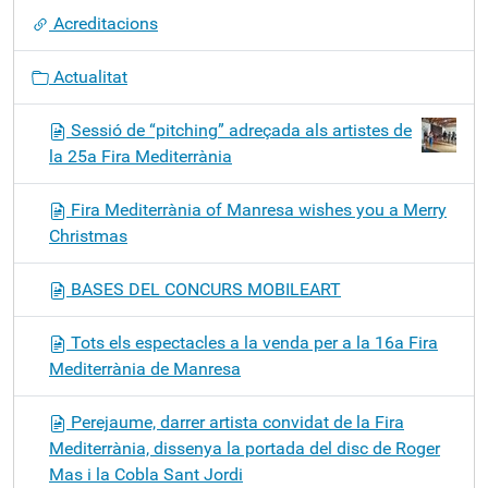
ó
Acreditacions
Actualitat
Sessió de “pitching” adreçada als artistes de
la 25a Fira Mediterrània
Fira Mediterrània of Manresa wishes you a Merry
Christmas
BASES DEL CONCURS MOBILEART
Tots els espectacles a la venda per a la 16a Fira
Mediterrània de Manresa
Perejaume, darrer artista convidat de la Fira
Mediterrània, dissenya la portada del disc de Roger
Mas i la Cobla Sant Jordi