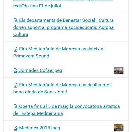
reduïda fins l'1 de juliol
Els departaments de Benestar Social i Cultura
donen suport al programa socioeducatiu Apropa
Cultura
Fira Mediterrània de Manresa assisteix al
Primavera Sound
Jornades Cofae.jpeg
Fira Mediterrània de Manresa us desitja molt
bona diada de Sant Jordi!
Oberta fins al 5 de maig la convocatòria artística
de l'Estepa Mediterrània
Medimex 2018.jpeg