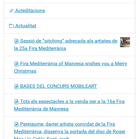
ó
Acreditacions
Actualitat
Sessió de “pitching” adreçada als artistes de
la 25a Fira Mediterrània
Fira Mediterrània of Manresa wishes you a Merry
Christmas
BASES DEL CONCURS MOBILEART
Tots els espectacles a la venda per a la 16a Fira
Mediterrània de Manresa
Perejaume, darrer artista convidat de la Fira
Mediterrània, dissenya la portada del disc de Roger
Mas i la Cobla Sant Jordi