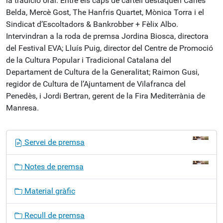
la tradició oral. Entre els caps de cartell destaquen Carles
Belda, Mercè Gost, The Hanfris Quartet, Mònica Torra i el
Sindicat d’Escoltadors & Bankrobber + Fèlix Albo.
Intervindran a la roda de premsa Jordina Biosca, directora
del Festival EVA; Lluís Puig, director del Centre de Promoció
de la Cultura Popular i Tradicional Catalana del
Departament de Cultura de la Generalitat; Raimon Gusi,
regidor de Cultura de l’Ajuntament de Vilafranca del
Penedès, i Jordi Bertran, gerent de la Fira Mediterrània de
Manresa.
N
Servei de premsa
a
v
Notes de premsa
e
g
Material gràfic
a
c
Recull de premsa
i