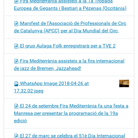
Fira Mediterrània assisteix a la 1a Trobada
Europea de Gegants i Bestiari a Pézenas (Occitània)
Manifest de l’Associació de Professionals de Circ
de Catalunya (APCC) per al Dia Mundial del Circ,
El grup Aulaga Folk enregistrarà per a TVE 2
Fira Mediterrània assisteix a la fira internacional
de jazz de Bremen, Jazzahead!
WhatsApp Image 2018-04-26 at
17.32.02.jpeg
El 24 de setembre Fira Mediterrània fa una festa a
Manresa per presentar la programació de la 19a
edició
El 27 de març se celebra el 51è Dia Internacional