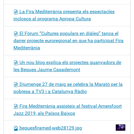
La Fira Mediterrània presenta els espectacles
inclosos al programa Apropa Cultura
El Fòrum “Cultures populars en diàleg” tanca el
darrer projecte euroregional en que ha participat Fira
Mediterrània
Un nou blog explica els projectes guanyadors de
les Beques Jaume Casademont
Diumenge 27 de maig se celebra la Marató per la
pobresa a TV3 i a Catalunya Ràdio
Fira Mediterrània assisteix al festival Amersfoort
Jazz 2019, als Països Baixos
bequesfiramed-web28129.jpg