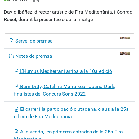
David Ibáñez, director artístic de Fira Mediterrània, i Conrad
Roset, durant la presentació de la imatge
N
Servei de premsa
a
v
Notes de premsa
e
g
L’Humus Mediterrani arriba a la 10a edició
a
c
Bum Ditty, Catalina Marraixes i Joana Dark,
i
finalistes del Concurs Sons 2022
ó
El carrer i la participació ciutadana, claus a la 25a
edició de Fira Mediterrània
A la venda, les primeres entrades de la 25a Fira