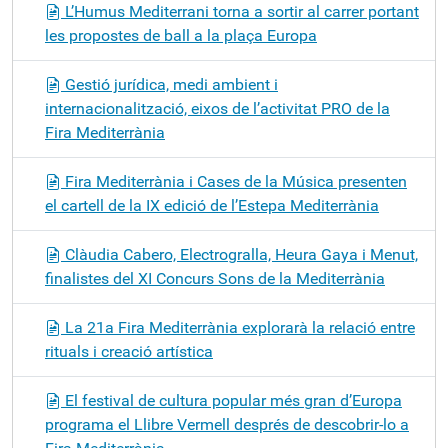
L’Humus Mediterrani torna a sortir al carrer portant
les propostes de ball a la plaça Europa
Gestió jurídica, medi ambient i
internacionalització, eixos de l’activitat PRO de la
Fira Mediterrània
Fira Mediterrània i Cases de la Música presenten
el cartell de la IX edició de l’Estepa Mediterrània
Clàudia Cabero, Electrogralla, Heura Gaya i Menut,
finalistes del XI Concurs Sons de la Mediterrània
La 21a Fira Mediterrània explorarà la relació entre
rituals i creació artística
El festival de cultura popular més gran d’Europa
programa el Llibre Vermell després de descobrir-lo a