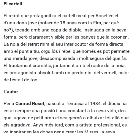
El cartell
El retrat que protagonitza el cartell creat per Roset és el
d’una dona jove (potser de 18 anys com la Fira, per què
no?), tocada amb una capa de diable, insinuada en la seva
forma, però clarament visible per les banyes que la coronen.
La noia del retrat mira el seu interlocutor de forma directa,
amb el punt altiu, orgullós i rebel que només es pot permetre
una mirada jove, desacomplexada i molt segura del què fa.
El tractament cromàtic, juntament amb el rostre de la noia,
és protagonista absolut amb un predomini del vermell, color
de festa i de foc.
L’autor
Per a
Conrad Roset
, nascut a Terrassa al 1984, el dibuix ha
estat sempre una passió i una constant a la seva vida, des
que jugava de petit amb el seu germà a dibuixar tot allò que
els agradava. Anys més tard, com a artista professional, es
va inspirar en les dones per a crear les Muses, la seva