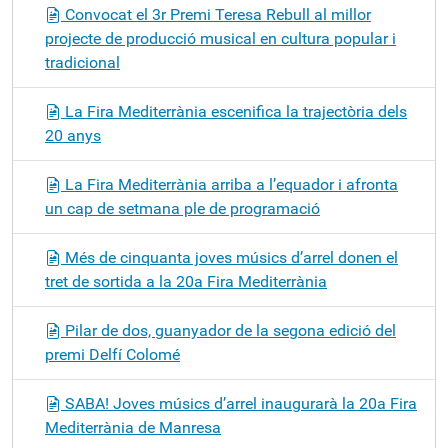
Convocat el 3r Premi Teresa Rebull al millor
projecte de producció musical en cultura popular i
tradicional
La Fira Mediterrània escenifica la trajectòria dels
20 anys
La Fira Mediterrània arriba a l’equador i afronta
un cap de setmana ple de programació
Més de cinquanta joves músics d’arrel donen el
tret de sortida a la 20a Fira Mediterrània
Pilar de dos, guanyador de la segona edició del
premi Delfí Colomé
SABA! Joves músics d’arrel inaugurarà la 20a Fira
Mediterrània de Manresa