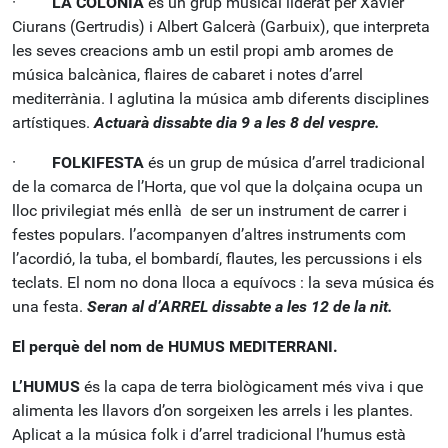
·
LA COLÒNIA
és un grup musical liderat per Xavier
Ciurans (Gertrudis) i Albert Galcerà (Garbuix), que interpreta
les seves creacions amb un estil propi amb aromes de
música balcànica, flaires de cabaret i notes d’arrel
mediterrània. I aglutina la música amb diferents disciplines
artístiques.
Actuarà dissabte dia 9 a les 8 del vespre.
·
FOLKIFESTA
és un grup de música d’arrel tradicional
de la comarca de l’Horta, que vol que la dolçaina ocupa un
lloc privilegiat més enllà de ser un instrument de carrer i
festes populars. l’acompanyen d’altres instruments com
l’acordió, la tuba, el bombardí­, flautes, les percussions i els
teclats. El nom no dona lloca a equívocs : la seva música és
una festa.
Seran al d’ARREL dissabte a les 12 de la nit.
El perquè del nom de HUMUS MEDITERRANI.
L’HUMUS
és la capa de terra biològicament més viva i que
alimenta les llavors d’on sorgeixen les arrels i les plantes.
Aplicat a la música folk i d’arrel tradicional l’humus està