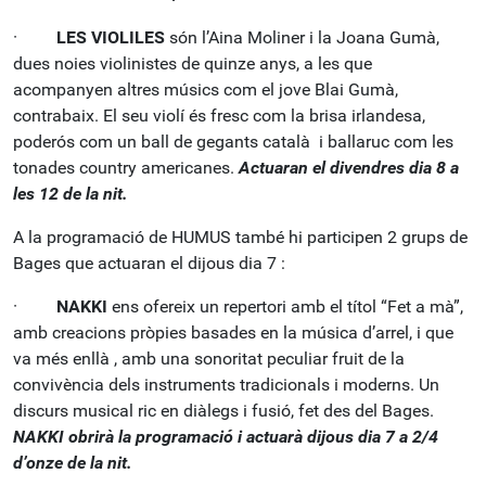
·
LES VIOLILES
són l’Aina Moliner i la Joana Gumà­,
dues noies violinistes de quinze anys, a les que
acompanyen altres músics com el jove Blai Gumà,
contrabaix. El seu violí­ és fresc com la brisa irlandesa,
poderós com un ball de gegants català i ballaruc com les
tonades country americanes.
Actuaran el divendres dia 8 a
les 12 de la nit.
A la programació de HUMUS també hi participen 2 grups de
Bages que actuaran el dijous dia 7 :
·
NAKKI
ens ofereix un repertori amb el títol “Fet a mà”,
amb creacions pròpies basades en la música d’arrel, i que
va més enllà , amb una sonoritat peculiar fruit de la
convivència dels instruments tradicionals i moderns. Un
discurs musical ric en diàlegs i fusió, fet des del Bages.
NAKKI obrirà la programació i actuarà dijous dia 7 a 2/4
d’onze de la nit.