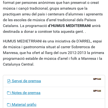
format per persones anònimes que han preservat o creat
música i cançó tradicional, grups amateurs que la
practiquen arreu del país i centenars d’alumnes i aprenents
de les escoles de música d’arrel tradicional dels Països
Catalans. La programació
d’HUMUS MEDITERRANI
anirà
destinada a donar a conèixer tota aquesta gent. .
HUMUS MEDIETRRANI és una iniciativa de D’ARREL, espai
de música i gastronomia situat al carrer Sobrerroca de
Manresa, que ha ofert al llarg del curs 2012-2013 la primera
programació estable de música d’arrel i folk a Manresa i la
Catalunya Central.
N
Servei de premsa
a
v
Notes de premsa
e
g
Material gràfic
a