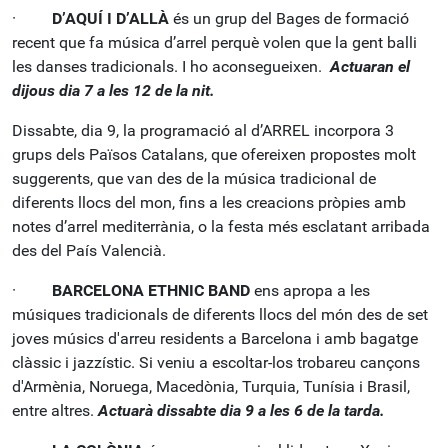
·
D’AQUÍ I D’ALLÀ
és un grup del Bages de formació
recent que fa música d’arrel perquè volen que la gent balli
les danses tradicionals. I ho aconsegueixen.
Actuaran el
dijous dia 7 a les 12 de la nit.
Dissabte, dia 9, la programació al d’ARREL incorpora 3
grups dels Països Catalans, que ofereixen propostes molt
suggerents, que van des de la música tradicional de
diferents llocs del mon, fins a les creacions pròpies amb
notes d’arrel mediterrània, o la festa més esclatant arribada
des del País Valencià.
·
BARCELONA ETHNIC BAND
ens apropa a les
músiques tradicionals de diferents llocs del món des de set
joves músics d'arreu residents a Barcelona i amb bagatge
clàssic i jazzístic. Si veniu a escoltar-los trobareu cançons
d'Armènia, Noruega, Macedònia, Turquia, Tunísia i Brasil,
entre altres.
Actuarà dissabte dia 9 a les 6 de la tarda.