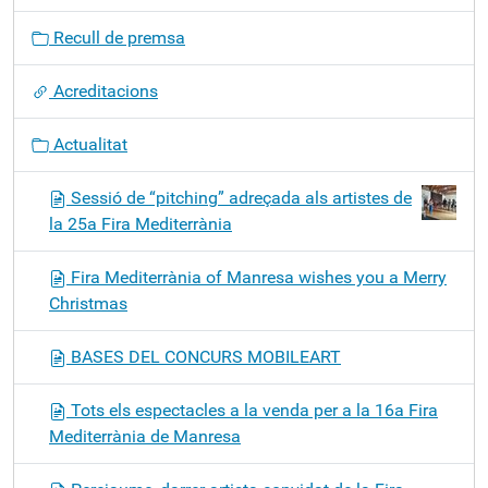
c
Recull de premsa
i
ó
Acreditacions
Actualitat
Sessió de “pitching” adreçada als artistes de
la 25a Fira Mediterrània
Fira Mediterrània of Manresa wishes you a Merry
Christmas
BASES DEL CONCURS MOBILEART
Tots els espectacles a la venda per a la 16a Fira
Mediterrània de Manresa