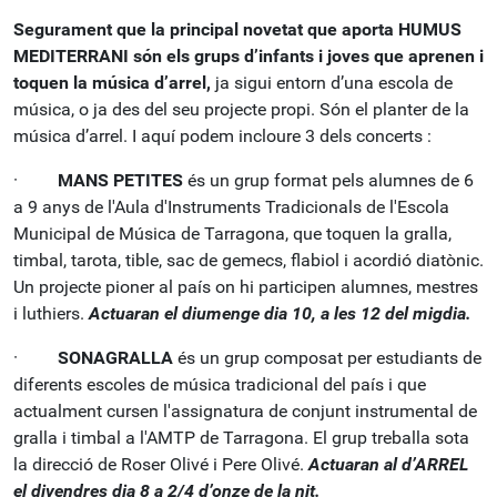
Segurament que la principal novetat que aporta HUMUS
MEDITERRANI són els grups d’infants i joves que aprenen i
toquen la música d’arrel,
ja sigui entorn d’una escola de
música, o ja des del seu projecte propi. Són el planter de la
música d’arrel. I aquí podem incloure 3 dels concerts :
·
MANS PETITES
és un grup format pels alumnes de 6
a 9 anys de l'Aula d'Instruments Tradicionals de l'Escola
Municipal de Música de Tarragona, que toquen la gralla,
timbal, tarota, tible, sac de gemecs, flabiol i acordió diatònic.
Un projecte pioner al país on hi participen alumnes, mestres
i luthiers.
Actuaran el diumenge dia 10, a les 12 del migdia.
·
SONAGRALLA
és un grup composat per estudiants de
diferents escoles de música tradicional del país i que
actualment cursen l'assignatura de conjunt instrumental de
gralla i timbal a l'AMTP de Tarragona. El grup treballa sota
la direcció de Roser Olivé i Pere Olivé.
Actuaran al d’ARREL
el divendres dia 8 a 2/4 d’onze de la nit.