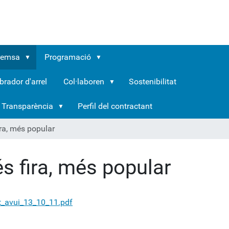
remsa
Programació
brador d'arrel
Col·laboren
Sostenibilitat
Transparència
Perfil del contractant
ra, més popular
s fira, més popular
t_avui_13_10_11.pdf