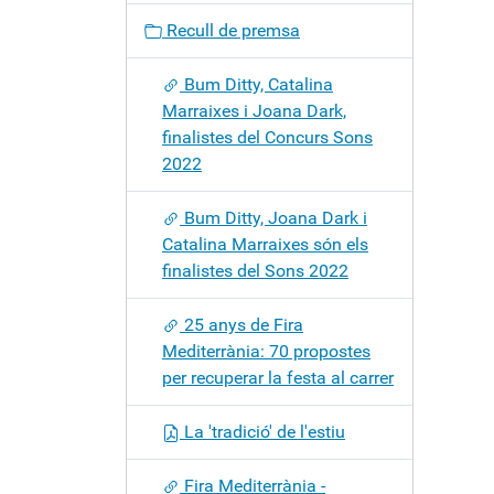
c
Recull de premsa
i
ó
Bum Ditty, Catalina
Marraixes i Joana Dark,
finalistes del Concurs Sons
2022
Bum Ditty, Joana Dark i
Catalina Marraixes són els
finalistes del Sons 2022
25 anys de Fira
Mediterrània: 70 propostes
per recuperar la festa al carrer
La 'tradició' de l'estiu
Fira Mediterrània -