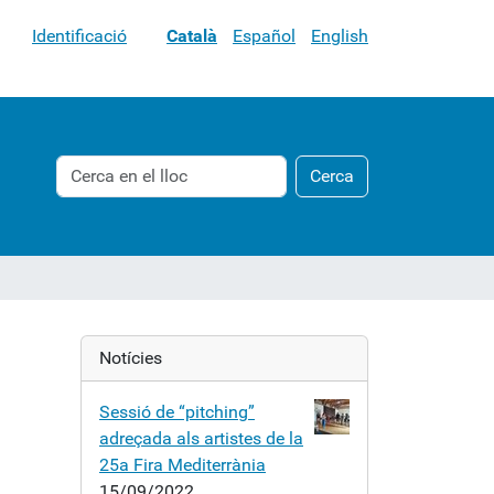
Identificació
Català
Español
English
Cerca
Cerca
Cerca
avançada…
Notícies
Sessió de “pitching”
adreçada als artistes de la
25a Fira Mediterrània
15/09/2022