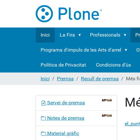
Inici
La Fira
Professionals
P
Programa d'impuls de les Arts d'arrel
O
Política de Privacitat
Condicions d’ús
Inici
Premsa
Recull de premsa
Més fi
Mé
N
Servei de premsa
a
v
Notes de premsa
e
el_pun
g
Material gràfic
a