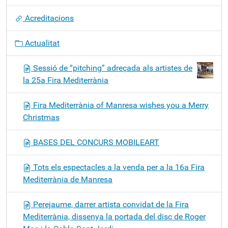
ó
Acreditacions
Actualitat
Sessió de “pitching” adreçada als artistes de
la 25a Fira Mediterrània
Fira Mediterrània of Manresa wishes you a Merry
Christmas
BASES DEL CONCURS MOBILEART
Tots els espectacles a la venda per a la 16a Fira
Mediterrània de Manresa
Perejaume, darrer artista convidat de la Fira
Mediterrània, dissenya la portada del disc de Roger