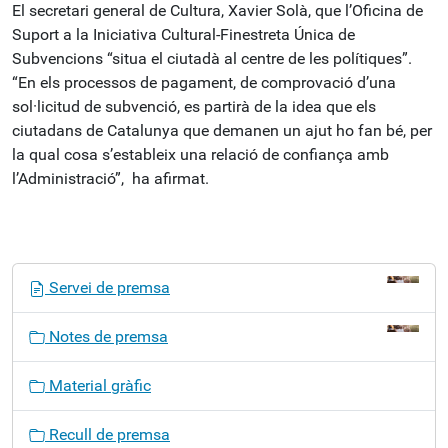
El secretari general de Cultura, Xavier Solà, que l’Oficina de
Suport a la Iniciativa Cultural-Finestreta Única de
Subvencions “situa el ciutadà al centre de les polítiques”.
“En els processos de pagament, de comprovació d’una
sol·licitud de subvenció, es partirà de la idea que els
ciutadans de Catalunya que demanen un ajut ho fan bé, per
la qual cosa s’estableix una relació de confiança amb
l’Administració”, ha afirmat.
N
Servei de premsa
a
v
Notes de premsa
e
g
Material gràfic
a
c
Recull de premsa
i