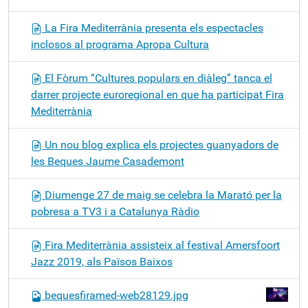
La Fira Mediterrània presenta els espectacles
inclosos al programa Apropa Cultura
El Fòrum “Cultures populars en diàleg” tanca el
darrer projecte euroregional en que ha participat Fira
Mediterrània
Un nou blog explica els projectes guanyadors de
les Beques Jaume Casademont
Diumenge 27 de maig se celebra la Marató per la
pobresa a TV3 i a Catalunya Ràdio
Fira Mediterrània assisteix al festival Amersfoort
Jazz 2019, als Països Baixos
bequesfiramed-web28129.jpg