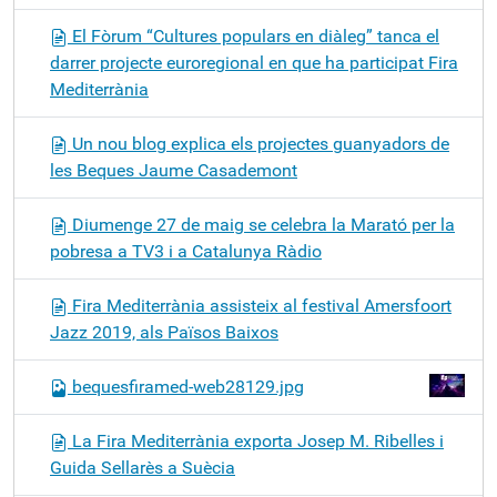
El Fòrum “Cultures populars en diàleg” tanca el
darrer projecte euroregional en que ha participat Fira
Mediterrània
Un nou blog explica els projectes guanyadors de
les Beques Jaume Casademont
Diumenge 27 de maig se celebra la Marató per la
pobresa a TV3 i a Catalunya Ràdio
Fira Mediterrània assisteix al festival Amersfoort
Jazz 2019, als Països Baixos
bequesfiramed-web28129.jpg
La Fira Mediterrània exporta Josep M. Ribelles i
Guida Sellarès a Suècia