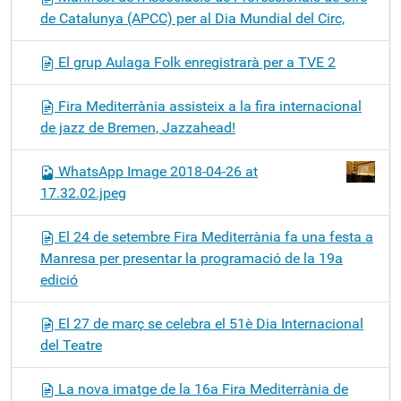
de Catalunya (APCC) per al Dia Mundial del Circ,
El grup Aulaga Folk enregistrarà per a TVE 2
Fira Mediterrània assisteix a la fira internacional
de jazz de Bremen, Jazzahead!
WhatsApp Image 2018-04-26 at
17.32.02.jpeg
El 24 de setembre Fira Mediterrània fa una festa a
Manresa per presentar la programació de la 19a
edició
El 27 de març se celebra el 51è Dia Internacional
del Teatre
La nova imatge de la 16a Fira Mediterrània de