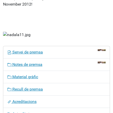
November 2012!
N
Servei de premsa
a
v
Notes de premsa
e
g
Material gràfic
a
c
Recull de premsa
i
ó
Acreditacions