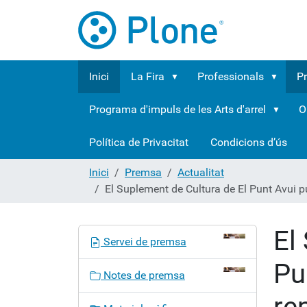
Inici
La Fira
Professionals
P
Programa d'impuls de les Arts d'arrel
O
Política de Privacitat
Condicions d’ús
Inici
Premsa
Actualitat
El Suplement de Cultura de El Punt Avui p
El
N
Servei de premsa
a
Pu
v
Notes de premsa
e
re
g