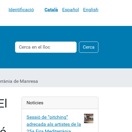
Identificació
Català
Español
English
Cerca
Cerca
Cerca
avançada…
terrània de Manresa
El
Notícies
Sessió de “pitching”
adreçada als artistes de la
ió
25a Fira Mediterrània