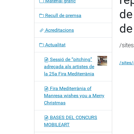
Material gràfic
a
de
c
Recull de premsa
i
de
ó
Acreditacions
/site
Actualitat
Sessió de “pitching”
/sites
adreçada als artistes de
la 25a Fira Mediterrània
Fira Mediterrània of
Manresa wishes you a Merry
Christmas
BASES DEL CONCURS
MOBILEART