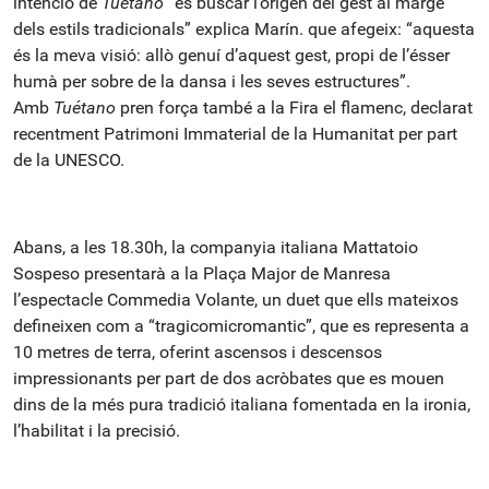
intenció de
Tuétano
“és buscar l’origen del gest al marge
dels estils tradicionals” explica Marín. que afegeix: “aquesta
és la meva visió: allò genuí d’aquest gest, propi de l’ésser
humà per sobre de la dansa i les seves estructures”.
Amb
Tuétano
pren força també a la Fira el flamenc, declarat
recentment Patrimoni Immaterial de la Humanitat per part
de la UNESCO.
Abans, a les 18.30h, la companyia italiana Mattatoio
Sospeso presentarà a la Plaça Major de Manresa
l’espectacle Commedia Volante, un duet que ells mateixos
defineixen com a “tragicomicromantic”, que es representa a
10 metres de terra, oferint ascensos i descensos
impressionants per part de dos acròbates que es mouen
dins de la més pura tradició italiana fomentada en la ironia,
l’habilitat i la precisió.