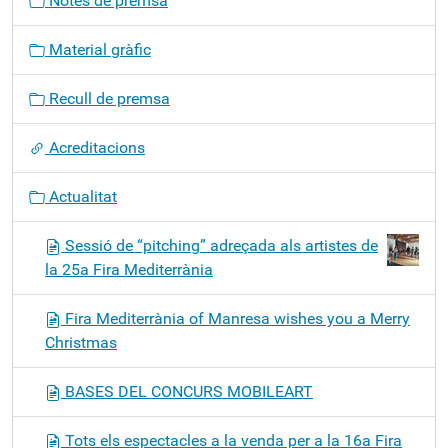
Notes de premsa
e
g
Material gràfic
a
c
Recull de premsa
i
ó
Acreditacions
Actualitat
Sessió de “pitching” adreçada als artistes de
la 25a Fira Mediterrània
Fira Mediterrània of Manresa wishes you a Merry
Christmas
BASES DEL CONCURS MOBILEART
Tots els espectacles a la venda per a la 16a Fira