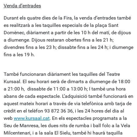
Venda d’entrades
Durant els quatre dies de la Fira, la venda d’entrades també
es realitzarà a les taquilles especials de la plaça Sant
Domènec, diàriament a partir de les 10 h del matí, de dijous
a diumenge. Dijous restaran obertes fins a les 21 h;
divendres fins a les 23 h; dissabte fins a les 24 h; i diumenge
fins a les 19 h.
També funcionaran diàriament les taquilles del Teatre
Kursaal. El seu horari serà de dimarts a diumenge de 18:00
a 21:00 h, dissabte de 11:00 a 13:00 h; I també una hora
abans de cada espectacle. L’adquisició també funcionarà en
aquest mateix horari a través de via telefònica amb tarja de
crèdit en el telèfon 93 872 36 36, i les 24 hores del dia al
web
www.kursaal.cat
. En els espectacles programats a la
Seu de Manresa, les dues nits de rumba i ball folc a la Vela
Milcentenari, i a la sala El Sielu, també hi haurà taquilla