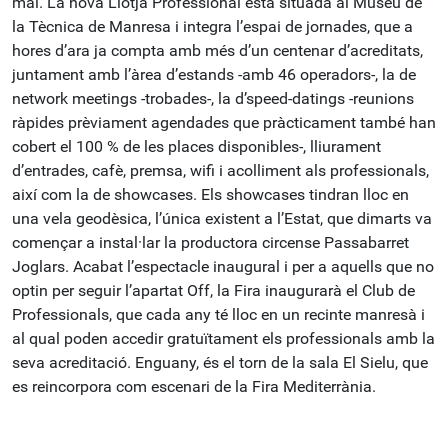
mai. La nova Llotja Professional està situada al Museu de
la Tècnica de Manresa i integra l’espai de jornades, que a
hores d’ara ja compta amb més d’un centenar d’acreditats,
juntament amb l’àrea d’estands -amb 46 operadors-, la de
network meetings -trobades-, la d’speed-datings -reunions
ràpides prèviament agendades que pràcticament també han
cobert el 100 % de les places disponibles-, lliurament
d’entrades, cafè, premsa, wifi i acolliment als professionals,
així com la de showcases. Els showcases tindran lloc en
una vela geodèsica, l’única existent a l’Estat, que dimarts va
començar a instal·lar la productora circense Passabarret
Joglars. Acabat l’espectacle inaugural i per a aquells que no
optin per seguir l’apartat Off, la Fira inaugurarà el Club de
Professionals, que cada any té lloc en un recinte manresà i
al qual poden accedir gratuïtament els professionals amb la
seva acreditació. Enguany, és el torn de la sala El Sielu, que
es reincorpora com escenari de la Fira Mediterrània.