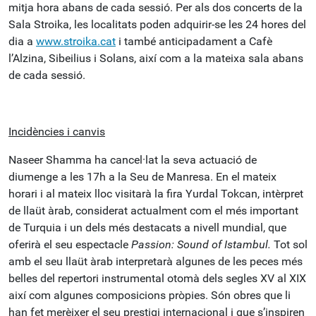
mitja hora abans de cada sessió. Per als dos concerts de la
Sala Stroika, les localitats poden adquirir-se les 24 hores del
dia a
www.stroika.cat
i també anticipadament a Cafè
l’Alzina, Sibeilius i Solans, així com a la mateixa sala abans
de cada sessió.
Incidències i canvis
Naseer Shamma ha cancel·lat la seva actuació de
diumenge a les 17h a la Seu de Manresa. En el mateix
horari i al mateix lloc visitarà la fira Yurdal Tokcan, intèrpret
de llaüt àrab, considerat actualment com el més important
de Turquia i un dels més destacats a nivell mundial, que
oferirà el seu espectacle
Passion: Sound of Istambul.
Tot sol
amb el seu llaüt àrab interpretarà algunes de les peces més
belles del repertori instrumental otomà dels segles XV al XIX
així com algunes composicions pròpies. Són obres que li
han fet merèixer el seu prestigi internacional i que s’inspiren