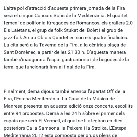
L’altre pol d’atracció d’aquesta primera jornada de la Fira
serà el cinquè Concurs Sons de la Mediterrània. El quartet
femení de polifonia Krregades de Romanços, els grallers 2.0
Els Laietans, el grup de folk Stukat del Bolet i el grup de
jazz-folk Arnau Obiols Quartet en són els quatre finalistes.
La cita serà a la Taverna de la Fira, a la cèntrica plaça de
Sant Domènec, a partir de les 21.30 h. D’aquesta manera
també s’inaugurarà l’espai gastronòmic i de begudes de la
terra, que funcionarà fins al final de la Fira.
Finalment, demà dijous també arrenca l’apartat Off de la
Fira, l’Estepa Mediterrània. La Casa de la Música de
Manresa presenta en aquesta edició onze concerts, escollits
entre 94 propostes. Demà a les 24 h s’obre el primer dels
espais que serà El Vermell, al qual se li afegiran en dies
posteriors Ca la Samsona, la Peixera i la Stroika. L’Estepa
Mediterrània 2012 està composta per grups plens de