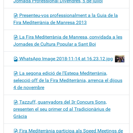
Jornada Professional Divendres, 5 de juliol
Presenteu-vos professionalment a la Guia de la
Fira Mediterrània de Manresa 2013
La Fira Mediterrània de Manresa, convidada a les
Jornades de Cultura Popular a Sant Boi
WhatsApp Image 2018-11-14 at 16.23.12.jpg
La segona edició de l’Estepa Mediterrània,
selecció off de la Fira Mediterrània, arrenca el dijous
4 de novembre
Tazzuff, guanyadors del 3r Concurs Sons,
presenten el seu primer cd al Tradicionàrius de
Gràcia
Fira Mediterrània participa als Speed Meetings de