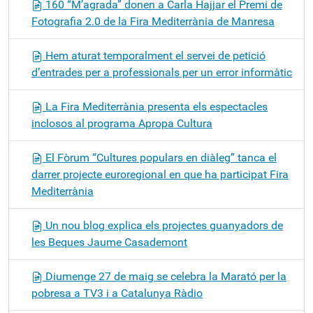
160 “M’agrada” donen a Carla Hajjar el Premi de
Fotografia 2.0 de la Fira Mediterrània de Manresa
Hem aturat temporalment el servei de petició
d’entrades per a professionals per un error informàtic
La Fira Mediterrània presenta els espectacles
inclosos al programa Apropa Cultura
El Fòrum “Cultures populars en diàleg” tanca el
darrer projecte euroregional en que ha participat Fira
Mediterrània
Un nou blog explica els projectes guanyadors de
les Beques Jaume Casademont
Diumenge 27 de maig se celebra la Marató per la
pobresa a TV3 i a Catalunya Ràdio