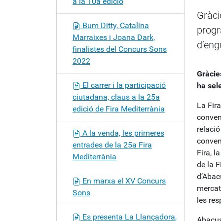
a la 10a edició
c
Gràci
i
Bum Ditty, Catalina
progr
ó
Marraixes i Joana Dark,
d’eng
finalistes del Concurs Sons
2022
Gràcies
El carrer i la participació
ha sel
ciutadana, claus a la 25a
La Fir
edició de Fira Mediterrània
conven
relació
A la venda, les primeres
conveni
entrades de la 25a Fira
Fira, l
Mediterrània
de la F
d’Abac
En marxa el XV Concurs
mercat
Sons
les res
Es presenta La Llançadora,
Abacus