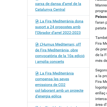
xarxa de dansa d’arrel de la
Manresa
Catalunya Central
progra
Peixos
La Fira Mediterrània dona
faran p
suport a 24 propostes amb
patata
l’Obrador d’arrel 2022-2023
També 
Fira Me
L’Humus Mediterrani, off
de prem
de Fira Mediterrània, obre
de la F
convocatòria de la 10a edició
més de
i amplia concerts
Segons
La Fira Mediterrània
a la pr
compensa les seves
Fira M
emissions de CO2
logoti
col·laborant amb un projecte
enllaç
d’energia eòlica
interca
àrea d’