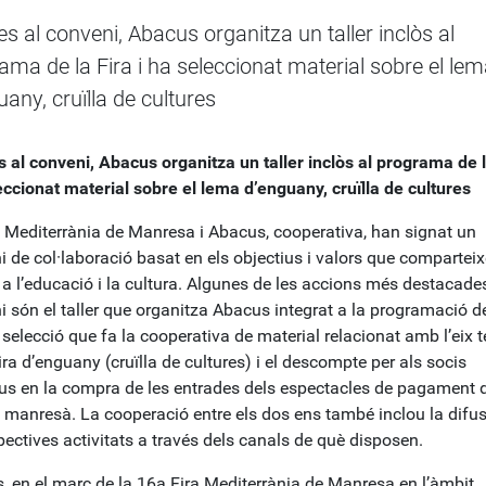
es al conveni, Abacus organitza un taller inclòs al
ama de la Fira i ha seleccionat material sobre el le
uany, cruïlla de cultures
 al conveni, Abacus organitza un taller inclòs al programa de la
eccionat material sobre el lema d’enguany, cruïlla de cultures
a Mediterrània de Manresa i Abacus, cooperativa, han signat un
i de col·laboració basat en els objectius i valors que compartei
 a l’educació i la cultura. Algunes de les accions més destacade
 són el taller que organitza Abacus integrat a la programació de
a selecció que fa la cooperativa de material relacionat amb l’eix 
ira d’enguany (cruïlla de cultures) i el descompte per als socis
us en la compra de les entrades dels espectacles de pagament 
 manresà. La cooperació entre els dos ens també inclou la difus
pectives activitats a través dels canals de què disposen.
, en el marc de la 16a Fira Mediterrània de Manresa en l’àmbit