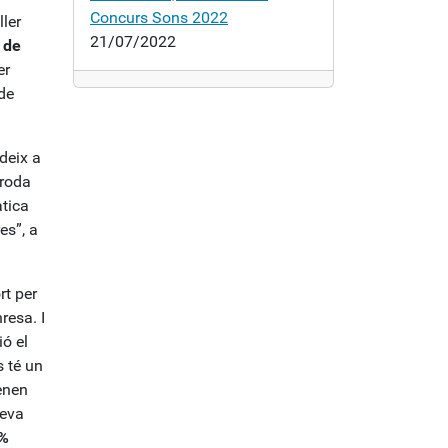
Concurs Sons 2022
ller
21/07/2022
 de
er
de
.
deix a
 roda
àtica
es”, a
rt per
resa. I
ó el
s té un
enen
seva
%