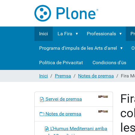
Inici
La Fira
Professionals
P
Programa d'impuls de les Arts d'arrel
O
Política de Privacitat
Condicions d’ús
Inici
Premsa
Notes de premsa
Fira M
Fi
N
Servei de premsa
a
co
v
Notes de premsa
e
le
g
L’Humus Mediterrani arriba
a