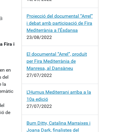
Projecció del documental “Arrel”
ma
i debat amb participació de Fira
Mediterrània a l’Ésdansa
23/08/2022
 Fira i
El documental “Arrel”, produït
per Fira Mediterrània de
Manresa, al Dansàneu
xen en
27/07/2022
s del
 la
temàtic
L’Humus Mediterrani arriba a la
10a edició
del
27/07/2022
ió de
Bum Ditty, Catalina Marraixes i
Joana Dark, finalistes del