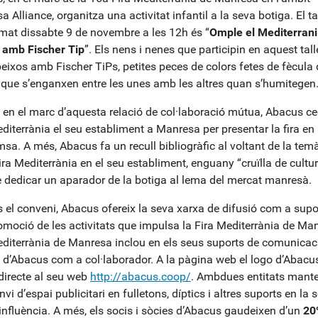
 Alliance, organitza una activitat infantil a la seva botiga. El ta
mat dissabte 9 de novembre a les 12h és “
Omple el Mediterrani
 amb Fischer Tip
”. Els nens i nenes que participin en aquest tall
eixos amb Fischer TiPs, petites peces de colors fetes de fècula 
 que s’enganxen entre les unes amb les altres quan s’humitegen
en el marc d’aquesta relació de col·laboració mútua, Abacus ce
diterrània el seu establiment a Manresa per presentar la fira en
sa. A més, Abacus fa un recull bibliogràfic al voltant de la tem
ira Mediterrània en el seu establiment, enguany “cruïlla de cultur
 dedicar un aparador de la botiga al lema del mercat manresà.
 el conveni, Abacus ofereix la seva xarxa de difusió com a supo
omoció de les activitats que impulsa la Fira Mediterrània de Man
editerrània de Manresa inclou en els seus suports de comunicaci
p d’Abacus com a col·laborador. A la pàgina web el logo d’Abacu
 directe al seu web
http://abacus.coop/
. Ambdues entitats mant
nvi d’espai publicitari en fulletons, díptics i altres suports en la 
influència. A més, els socis i sòcies d’Abacus gaudeixen d’un
20