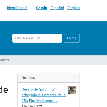
Identificació
Català
Español
English
Cerca
Cerca
Cerca
avançada…
vitats
Notícies
de
Sessió de “pitching”
adreçada als artistes de la
25a Fira Mediterrània
15/09/2022