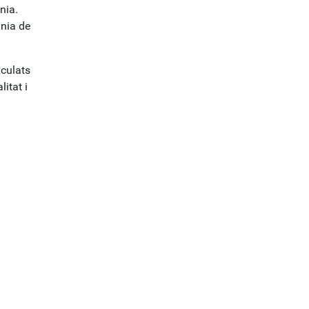
nia.
ània de
nculats
itat i