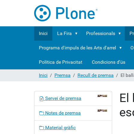
Inici
La Fira
Professionals
P
Programa d'impuls de les Arts d'arrel
O
Política de Privacitat
Condicions d’ús
Inici
Premsa
Recull de premsa
El bal
El 
N
Servei de premsa
a
es
v
Notes de premsa
e
g
Material gràfic
a