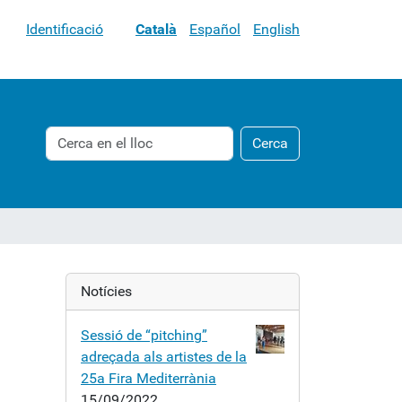
Identificació
Català
Español
English
Cerca
Cerca
Cerca
avançada…
Notícies
Sessió de “pitching”
adreçada als artistes de la
25a Fira Mediterrània
15/09/2022