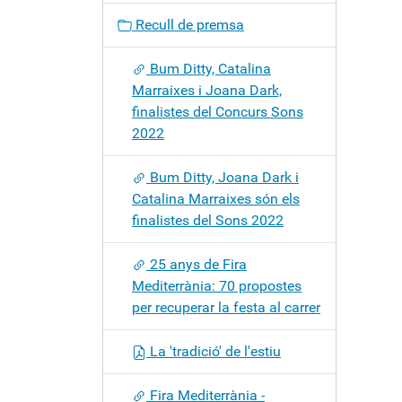
c
Recull de premsa
i
ó
Bum Ditty, Catalina
Marraixes i Joana Dark,
finalistes del Concurs Sons
2022
Bum Ditty, Joana Dark i
Catalina Marraixes són els
finalistes del Sons 2022
25 anys de Fira
Mediterrània: 70 propostes
per recuperar la festa al carrer
La 'tradició' de l'estiu
Fira Mediterrània -