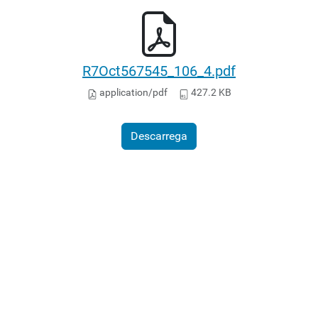
R7Oct567545_106_4.pdf
application/pdf
427.2 KB
Descarrega