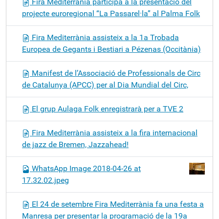
Fira Mediterrània participa a la presentació del
projecte euroregional “La Passarel·la” al Palma Folk
Fira Mediterrània assisteix a la 1a Trobada
Europea de Gegants i Bestiari a Pézenas (Occitània)
Manifest de l’Associació de Professionals de Circ
de Catalunya (APCC) per al Dia Mundial del Circ,
El grup Aulaga Folk enregistrarà per a TVE 2
Fira Mediterrània assisteix a la fira internacional
de jazz de Bremen, Jazzahead!
WhatsApp Image 2018-04-26 at
17.32.02.jpeg
El 24 de setembre Fira Mediterrània fa una festa a
Manresa per presentar la programació de la 19a