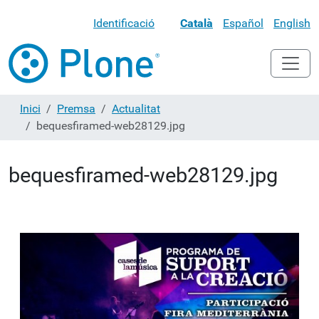
Identificació
Català
Español
English
Inici
Premsa
Actualitat
bequesfiramed-web28129.jpg
bequesfiramed-web28129.jpg