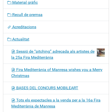
Material gràfic
a
c
Recull de premsa
i
ó
Acreditacions
Actualitat
Sessió de “pitching” adreçada als artistes de
la 25a Fira Mediterrània
Fira Mediterrània of Manresa wishes you a Merry
Christmas
BASES DEL CONCURS MOBILEART
Tots els espectacles a la venda per a la 16a Fira
Mediterrània de Manresa