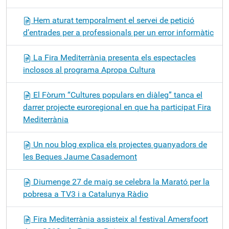
Hem aturat temporalment el servei de petició
d’entrades per a professionals per un error informàtic
La Fira Mediterrània presenta els espectacles
inclosos al programa Apropa Cultura
El Fòrum “Cultures populars en diàleg” tanca el
darrer projecte euroregional en que ha participat Fira
Mediterrània
Un nou blog explica els projectes guanyadors de
les Beques Jaume Casademont
Diumenge 27 de maig se celebra la Marató per la
pobresa a TV3 i a Catalunya Ràdio
Fira Mediterrània assisteix al festival Amersfoort