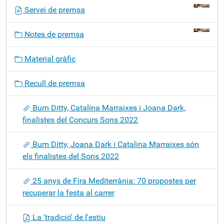
N
Servei de premsa
a
v
Notes de premsa
e
g
Material gràfic
a
c
Recull de premsa
i
ó
Bum Ditty, Catalina Marraixes i Joana Dark,
finalistes del Concurs Sons 2022
Bum Ditty, Joana Dark i Catalina Marraixes són
els finalistes del Sons 2022
25 anys de Fira Mediterrània: 70 propostes per
recuperar la festa al carrer
La 'tradició' de l'estiu