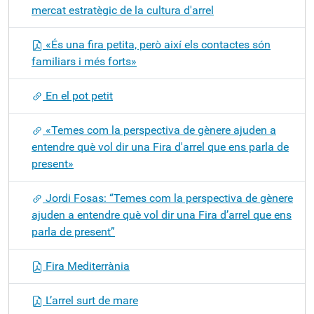
mercat estratègic de la cultura d'arrel
«És una fira petita, però així els contactes són
familiars i més forts»
En el pot petit
«Temes com la perspectiva de gènere ajuden a
entendre què vol dir una Fira d'arrel que ens parla de
present»
Jordi Fosas: “Temes com la perspectiva de gènere
ajuden a entendre què vol dir una Fira d’arrel que ens
parla de present”
Fira Mediterrània
L’arrel surt de mare