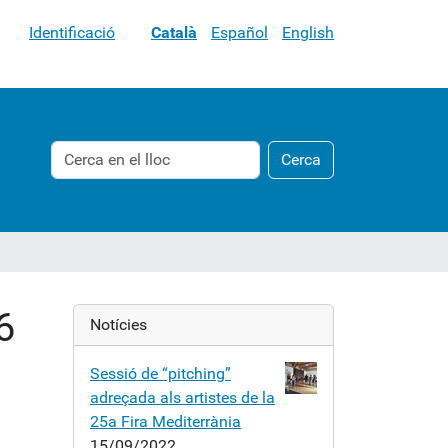
Identificació
Català
Español
English
Cerca
Cerca
Cerca
avançada…
6
Notícies
Sessió de “pitching”
adreçada als artistes de la
25a Fira Mediterrània
15/09/2022