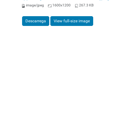
image/jpeg
1600x1200
267.3 KB
Descarrega
View full-size image