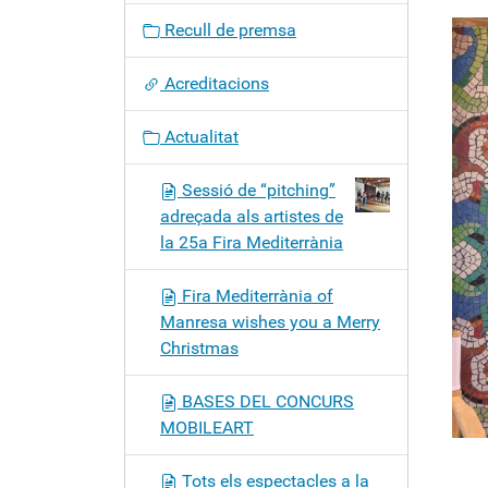
c
Recull de premsa
i
ó
Acreditacions
Actualitat
Sessió de “pitching”
adreçada als artistes de
la 25a Fira Mediterrània
Fira Mediterrània of
Manresa wishes you a Merry
Christmas
BASES DEL CONCURS
MOBILEART
Tots els espectacles a la