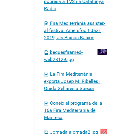
pobresa a TV3 i a Catalunya
Ràdio
Fira Mediterrània assisteix
al festival Amersfoort Jazz
2019, als Països Baixos
bequesfiramed-
web28129.jpg
La Fira Mediterrània
exporta Josep M. Ribelles i
Guida Sellarès a Suècia
Coneix el programa de la
16a Fira Mediterrània de
Manresa
Jornada ajornada2.jpg