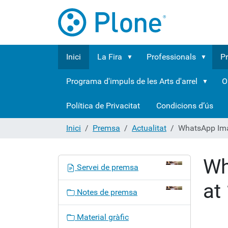
Inici
La Fira
Professionals
P
Programa d'impuls de les Arts d'arrel
O
Política de Privacitat
Condicions d’ús
Inici
Premsa
Actualitat
WhatsApp Ima
Wh
N
Servei de premsa
a
at
v
Notes de premsa
e
g
Material gràfic
a