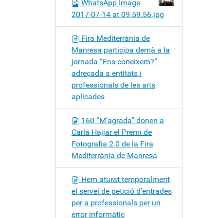
WhatsApp Image
2017-07-14 at 09.59.56.jpg
Fira Mediterrània de
Manresa participa demà a la
jornada “Ens coneixem?”
adreçada a entitats i
professionals de les arts
aplicades
160 “M’agrada” donen a
Carla Hajjar el Premi de
Fotografia 2.0 de la Fira
Mediterrània de Manresa
Hem aturat temporalment
el servei de petició d’entrades
per a professionals per un
error informàtic