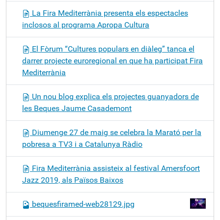
La Fira Mediterrània presenta els espectacles
inclosos al programa Apropa Cultura
El Fòrum “Cultures populars en diàleg” tanca el
darrer projecte euroregional en que ha participat Fira
Mediterrània
Un nou blog explica els projectes guanyadors de
les Beques Jaume Casademont
Diumenge 27 de maig se celebra la Marató per la
pobresa a TV3 i a Catalunya Ràdio
Fira Mediterrània assisteix al festival Amersfoort
Jazz 2019, als Països Baixos
bequesfiramed-web28129.jpg