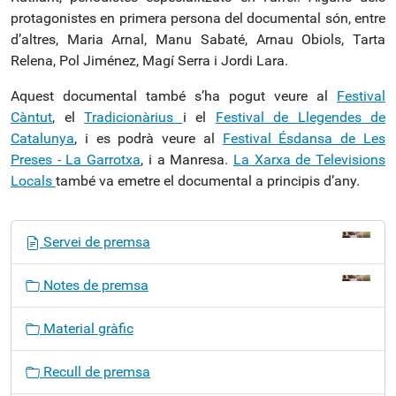
protagonistes en primera persona del documental són, entre
d’altres, Maria Arnal, Manu Sabaté, Arnau Obiols, Tarta
Relena, Pol Jiménez, Magí Serra i Jordi Lara.
Aquest documental també s’ha pogut veure al
Festival
Càntut
, el
Tradicionàrius
i el
Festival de Llegendes de
Catalunya
, i es podrà veure al
Festival Ésdansa de Les
Preses - La Garrotxa
, i a Manresa.
La Xarxa de Televisions
Locals
també va emetre el documental a principis d’any.
N
Servei de premsa
a
v
Notes de premsa
e
g
Material gràfic
a
c
Recull de premsa
i