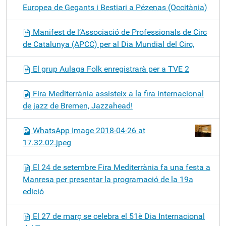
Europea de Gegants i Bestiari a Pézenas (Occitània)
Manifest de l’Associació de Professionals de Circ
de Catalunya (APCC) per al Dia Mundial del Circ,
El grup Aulaga Folk enregistrarà per a TVE 2
Fira Mediterrània assisteix a la fira internacional
de jazz de Bremen, Jazzahead!
WhatsApp Image 2018-04-26 at
17.32.02.jpeg
El 24 de setembre Fira Mediterrània fa una festa a
Manresa per presentar la programació de la 19a
edició
El 27 de març se celebra el 51è Dia Internacional