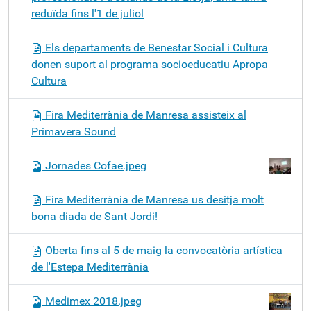
reduïda fins l'1 de juliol
Els departaments de Benestar Social i Cultura
donen suport al programa socioeducatiu Apropa
Cultura
Fira Mediterrània de Manresa assisteix al
Primavera Sound
Jornades Cofae.jpeg
Fira Mediterrània de Manresa us desitja molt
bona diada de Sant Jordi!
Oberta fins al 5 de maig la convocatòria artística
de l'Estepa Mediterrània
Medimex 2018.jpeg