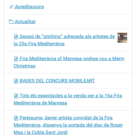
ó
Acreditacions
Actualitat
Sessió de “pitching” adreçada als artistes de
la 25a Fira Mediterrània
Fira Mediterrània of Manresa wishes you a Merry
Christmas
BASES DEL CONCURS MOBILEART
Tots els espectacles a la venda per a la 16a Fira
Mediterrània de Manresa
Perejaume, darrer artista convidat de la Fira
Mediterrània, dissenya la portada del disc de Roger
Mas i la Cobla Sant Jordi