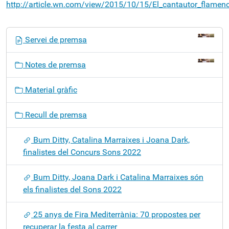
http://article.wn.com/view/2015/10/15/El_cantautor_flamen
N
Servei de premsa
a
v
Notes de premsa
e
g
Material gràfic
a
c
Recull de premsa
i
ó
Bum Ditty, Catalina Marraixes i Joana Dark,
finalistes del Concurs Sons 2022
Bum Ditty, Joana Dark i Catalina Marraixes són
els finalistes del Sons 2022
25 anys de Fira Mediterrània: 70 propostes per
recuperar la festa al carrer