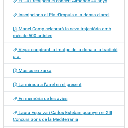
El CAT recupera el concert Almanac 40 anys
Inscripcions al Pla d'impuls al a dansa d'arrel
Manel Camp celebrarà la seva trajectòria amb
més de 500 artistes
Vega: capgirant la imatge de la dona a la tradició
oral
Músics en xarxa
La mirada a l'arrel en el present
En memòria de les àvies
Laura Esparza i Carlos Esteban guanyen el XIII
Concurs Sons de la Mediterrània