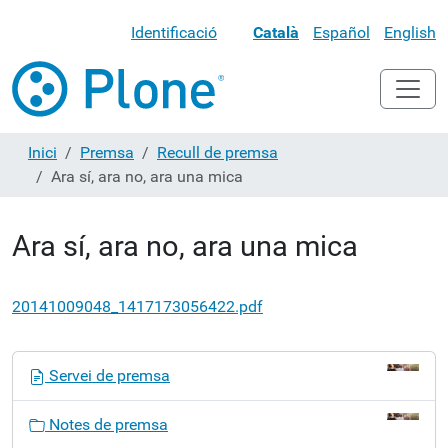
Identificació
Català
Español
English
Inici
Premsa
Recull de premsa
Ara sí, ara no, ara una mica
Ara sí, ara no, ara una mica
20141009048_1417173056422.pdf
N
Servei de premsa
a
v
Notes de premsa
e