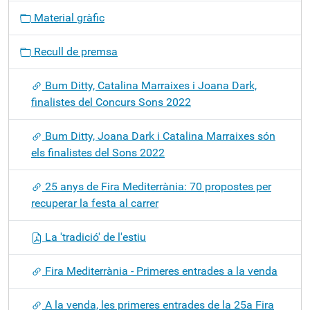
g
Material gràfic
a
c
Recull de premsa
i
ó
Bum Ditty, Catalina Marraixes i Joana Dark,
finalistes del Concurs Sons 2022
Bum Ditty, Joana Dark i Catalina Marraixes són
els finalistes del Sons 2022
25 anys de Fira Mediterrània: 70 propostes per
recuperar la festa al carrer
La 'tradició' de l'estiu
Fira Mediterrània - Primeres entrades a la venda
A la venda, les primeres entrades de la 25a Fira