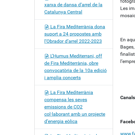
fotogra
xarxa de dansa d’arrel de la
Les ima
Catalunya Central
mosaic
La Fira Mediterrània dona
suport a 24 propostes amb
En aque
l’Obrador d’arrel 2022-2023
Bages, 
finali
L’Humus Mediterrani, off
l’empr
de Fira Mediterrània, obre
convocatòria de la 10a edició
i amplia concerts
La Fira Mediterrània
Canals
compensa les seves
emissions de CO2
col·laborant amb un projecte
d’energia eòlica
Faceb
www.fa