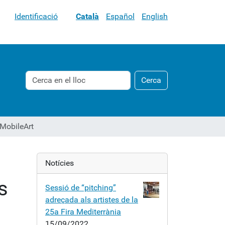
Identificació
Català
Español
English
Cerca
Cerca
Cerca
avançada…
 MobileArt
Notícies
s
Sessió de “pitching”
adreçada als artistes de la
25a Fira Mediterrània
15/09/2022