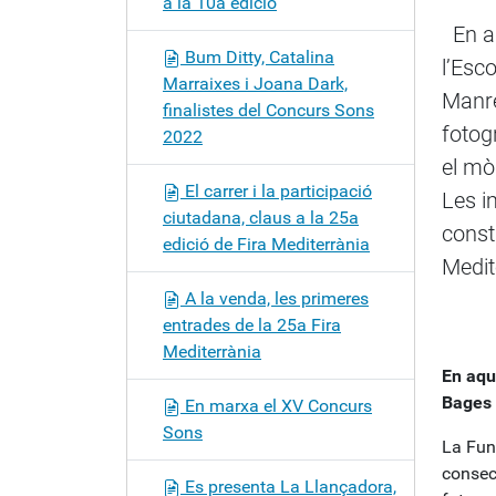
a la 10a edició
c
En aq
i
Bum Ditty, Catalina
l’Esc
ó
Marraixes i Joana Dark,
Manre
finalistes del Concurs Sons
fotog
2022
el mò
El carrer i la participació
Les i
ciutadana, claus a la 25a
const
edició de Fira Mediterrània
Medit
A la venda, les primeres
entrades de la 25a Fira
Mediterrània
En aqu
Bages
En marxa el XV Concurs
Sons
La Fun
consecu
Es presenta La Llançadora,