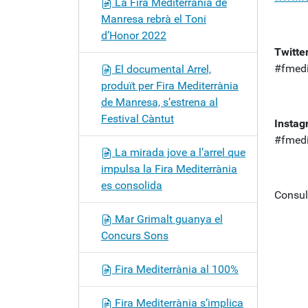
La Fira Mediterrània de
Manresa rebrà el Toni
d’Honor 2022
Twitter
#fmedit
El documental Arrel,
produït per Fira Mediterrània
de Manresa, s’estrena al
Festival Càntut
Instag
#fmedi
La mirada jove a l’arrel que
impulsa la Fira Mediterrània
es consolida
Consul
Mar Grimalt guanya el
Concurs Sons
Fira Mediterrània al 100%
Fira Mediterrània s’implica