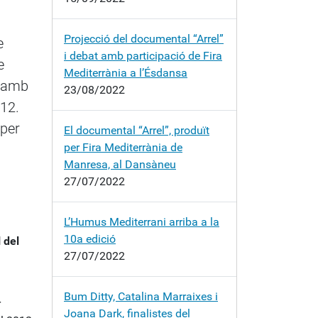
Projecció del documental “Arrel”
e
i debat amb participació de Fira
e
Mediterrània a l’Ésdansa
s amb
23/08/2022
012.
 per
El documental “Arrel”, produït
per Fira Mediterrània de
Manresa, al Dansàneu
27/07/2022
L’Humus Mediterrani arriba a la
10a edició
 del
27/07/2022
Bum Ditty, Catalina Marraixes i
r
Joana Dark, finalistes del