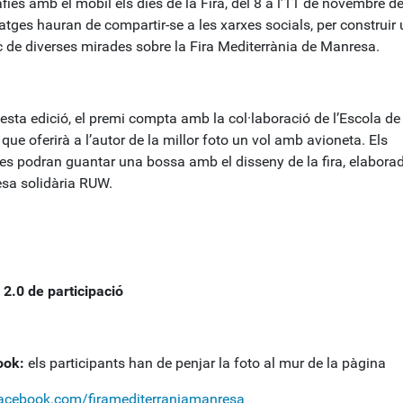
fies amb el mòbil els dies de la Fira, del 8 a l’11 de novembre d
tges hauran de compartir-se a les xarxes socials, per construir 
 de diverses mirades sobre la Fira Mediterrània de Manresa.
sta edició, el premi compta amb la col·laboració de l’Escola de 
que oferirà a l’autor de la millor foto un vol amb avioneta. Els
stes podran guantar una bossa amb el disseny de la fira, elabora
esa solidària RUW.
 2.0 de participació
ook:
els participants han de penjar la foto al mur de la pàgina
cebook.com/firamediterraniamanresa