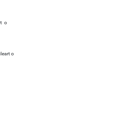
rt o
leart o