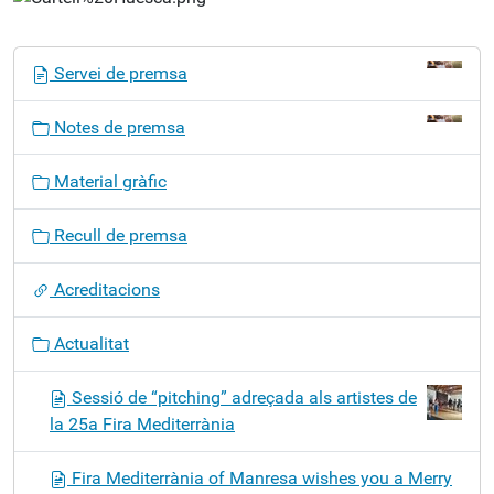
N
Servei de premsa
a
v
Notes de premsa
e
g
Material gràfic
a
c
Recull de premsa
i
ó
Acreditacions
Actualitat
Sessió de “pitching” adreçada als artistes de
la 25a Fira Mediterrània
Fira Mediterrània of Manresa wishes you a Merry