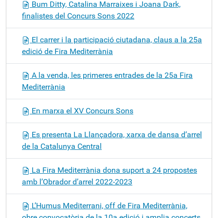
Bum Ditty, Catalina Marraixes i Joana Dark,
i
finalistes del Concurs Sons 2022
ó
El carrer i la participació ciutadana, claus a la 25a
edició de Fira Mediterrània
A la venda, les primeres entrades de la 25a Fira
Mediterrània
En marxa el XV Concurs Sons
Es presenta La Llançadora, xarxa de dansa d’arrel
de la Catalunya Central
La Fira Mediterrània dona suport a 24 propostes
amb l’Obrador d’arrel 2022-2023
L’Humus Mediterrani, off de Fira Mediterrània,
obre convocatòria de la 10a edició i amplia concerts