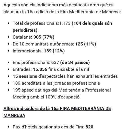
Aquests són els indicadors més destacats amb què es
clausura la 16a edició de la Fira Mediterrània de Manresa:
Total de professionals:1.173
(184 dels quals són
periodistes)
Catalans
: 905 (77%)
De 10 comunitats autònomes:
125 (11%)
Internacionals:
139 (12%)
Ens professionals: 637
(de 34 països)
Entrades:
15.856
fins dissabte a la nit
15 sessions
d’espectacles han exhaurit les entrades
189 acreditats a les jornades professionals
195 speed datings del Mediterrània Professional
Meeting amb el 100% d’ocupació
Altres indicadors de la 16a FIRA MEDITERRÀNIA DE
MANRESA
Pax d’hotels gestionats des de Fira:
820