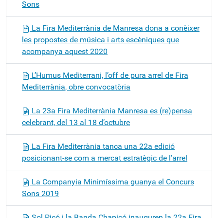
Sons
La Fira Mediterrània de Manresa dona a conèixer
les propostes de música i arts escèniques que
acompanya aquest 2020
L’Humus Mediterrani, l’off de pura arrel de Fira
Mediterrània, obre convocatòria
La 23a Fira Mediterrània Manresa es (re)pensa
celebrant, del 13 al 18 d’octubre
La Fira Mediterrània tanca una 22a edició
posicionant-se com a mercat estratègic de l’arrel
La Companyia Minimíssima guanya el Concurs
Sons 2019
Sol Picó i la Banda Chapicó inauguren la 22a Fira