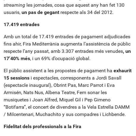
streaming
les jornades, cosa que aquest any han fet 130
usuaris,
un pas de gegant
respecte als 34 del 2012.
17.419 entrades
Amb un total de 17.419 entrades de pagament adjudicades
fins ahir, Fira Mediterrània augmenta l’assistència de públic
respecte l’any passat, amb 3.307 entrades més venudes
, un
17’40% més
, i un 69% d’ocupació global.
El públic assistent a les propostes de pagament ha
exhaurit
15 sessions
i espectacles, corresponents a Jordi Savall
(espectacle inaugural), Obrint Pas, Marc Parrot i Eva
Armisén, Nats Nus, Albena Teatre, Fem sonar les
musiquetes i Joan Alfred, Miquel Gil i Pep Gimeno
“Botifarra”, el concert de divendres a la Vela Estrella DAMM
/ Milcentenari, Muchachito y sus compadres i Lichbende.
Fidelitat dels professionals a la Fira