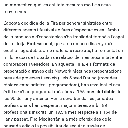
un moment en què les entitats mesuren molt els seus
moviments.
L’aposta decidida de la Fira per generar sinèrgies entre
diferents agents i festivals o fires d’espectacles en l’àmbit
de la producció d’espectacles s’ha traslladat també a l’espai
de la Llotja Professional, que amb un nou disseny més
creatiu i agradable, amb materials reciclats, ha fomentat un
millor espai de trobada i de relació, de més proximitat entre
compradors i venedors. En aquesta línia, els formats de
presentació a través dels Network Meetings (presentacions
breus de projectes i serveis) i els Speed Dating (trobades
ràpides entre artistes i programadors), han revalidat el seu
èxit i se n’han programat més, fins a 195,
més del doble
de
les 90 de l’any anterior. Per la seva banda, les jornades
professionals han despertat major interès, amb 189
professionals inscrits, un 18,5% més respecte als 154 de
l’any passat. Fira Mediterrània a més ofereix des de la
passada edició la possibilitat de seguir a través de