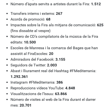
Número d’àpats servits a artistes durant la Fira:
1.512
Transfers interns i externs:
267
Acords de promoció:
68
Impactes sobre la Fira als mitjans de comunicació:
625
(fins dissabte al vespre)
Número de CD’s compilatoris de la música de la Fira
editats:
10.500
Escoles de Manresa i la comarca del Bages que han
assistit al FiraEscoles:
20
Admiradors del Facebook:
3.155
Seguidors de Twitter:
2.003
Abast i lliurament real del Hashtag #FMediterrania:
1.292.361
Instagram #FMediterrania:
386
Reproduccions vídeos YouTube:
4.848
Visualitzacions de l’Issuu:
63.866
Número de visites al web de la Fira durant el darrer
mes:
20.701