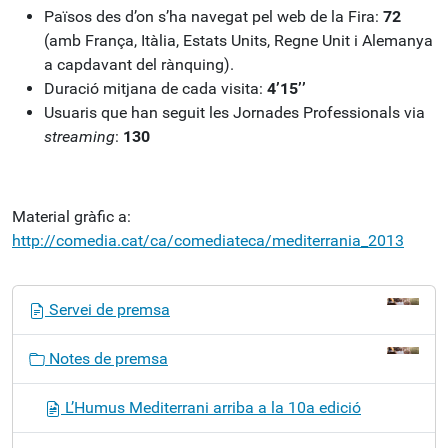
Països des d’on s’ha navegat pel web de la Fira:
72
(amb França, Itàlia, Estats Units, Regne Unit i Alemanya
a capdavant del rànquing).
Duració mitjana de cada visita:
4’15’’
Usuaris que han seguit les Jornades Professionals via
streaming
:
130
Material gràfic a:
http://comedia.cat/ca/comediateca/mediterrania_2013
N
Servei de premsa
a
v
Notes de premsa
e
g
L’Humus Mediterrani arriba a la 10a edició
a
c