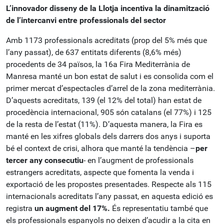
L’innovador disseny de la Llotja incentiva la dinamització
de l’intercanvi entre professionals del sector
Amb 1173 professionals acreditats (prop del 5% més que
l’any passat), de 637 entitats diferents (8,6% més)
procedents de 34 països, la 16a Fira Mediterrània de
Manresa manté un bon estat de salut i es consolida com el
primer mercat d’espectacles d’arrel de la zona mediterrània.
D’aquests acreditats, 139 (el 12% del total) han estat de
procedència internacional, 905 són catalans (el 77%) i 125
de la resta de l’estat (11%). D’aquesta manera, la Fira es
manté en les xifres globals dels darrers dos anys i suporta
bé el context de crisi, alhora que manté la tendència –
per
tercer any consecutiu
- en l’augment de professionals
estrangers acreditats, aspecte que fomenta la venda i
exportació de les propostes presentades. Respecte als 115
internacionals acreditats l’any passat, en aquesta edició es
registra
un augment del 17%.
És representatiu també que
els professionals espanyols no deixen d’acudir a la cita en