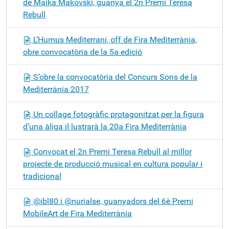
de Maika Makovski, guanya el 2n Premi Teresa
Rebull
L’Humus Mediterrani, off de Fira Mediterrània,
obre convocatòria de la 5a edició
S’obre la convocatòria del Concurs Sons de la
Mediterrània 2017
Un collage fotogràfic protagonitzat per la figura
d’una àliga il·lustrarà la 20a Fira Mediterrània
Convocat el 2n Premi Teresa Rebull al millor
projecte de producció musical en cultura popular i
tradicional
@ibl80 i @nurialse, guanyadors del 6è Premi
MobileArt de Fira Mediterrània