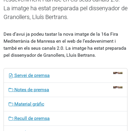
La imatge ha estat preparada pel dissenyador de
Granollers, Lluís Bertrans.
Des d’avui ja podeu tastar la nova imatge de la 16a Fira
Mediterrània de Manresa en el web de l’esdeveniment i
també en els seus canals 2.0. La imatge ha estat preparada
pel dissenyador de Granollers, Lluís Bertrans.
N
Servei de premsa
a
v
Notes de premsa
e
g
Material gràfic
a
c
Recull de premsa
i
ó