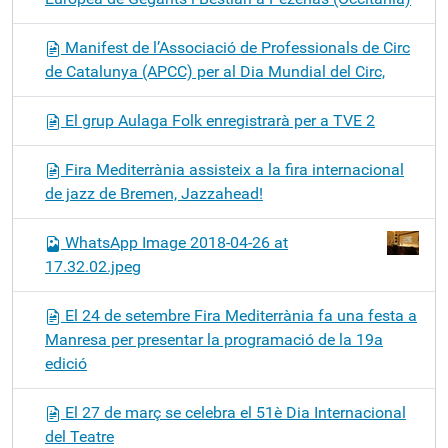
Manifest de l’Associació de Professionals de Circ
de Catalunya (APCC) per al Dia Mundial del Circ,
El grup Aulaga Folk enregistrarà per a TVE 2
Fira Mediterrània assisteix a la fira internacional
de jazz de Bremen, Jazzahead!
WhatsApp Image 2018-04-26 at
17.32.02.jpeg
El 24 de setembre Fira Mediterrània fa una festa a
Manresa per presentar la programació de la 19a
edició
El 27 de març se celebra el 51è Dia Internacional
del Teatre