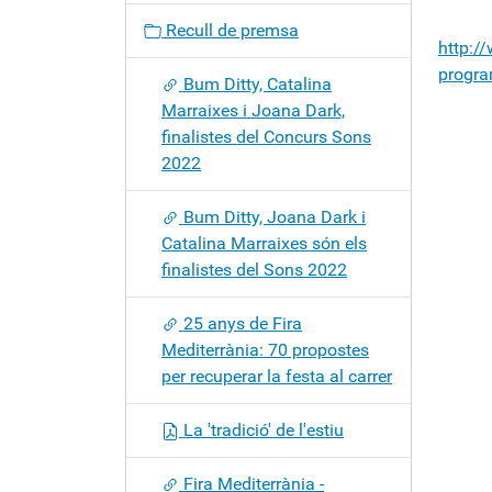
c
Recull de premsa
i
http:/
ó
progra
Bum Ditty, Catalina
Marraixes i Joana Dark,
finalistes del Concurs Sons
2022
Bum Ditty, Joana Dark i
Catalina Marraixes són els
finalistes del Sons 2022
25 anys de Fira
Mediterrània: 70 propostes
per recuperar la festa al carrer
La 'tradició' de l'estiu
Fira Mediterrània -