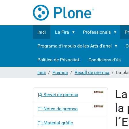
Inici
La Fira
Professionals
P
Programa d'impuls de les Arts d'arrel
O
Política de Privacitat
Condicions d’ús
Inici
Premsa
Recull de premsa
La pla
La
N
Servei de premsa
a
la
v
Notes de premsa
e
l´
g
Material gràfic
a