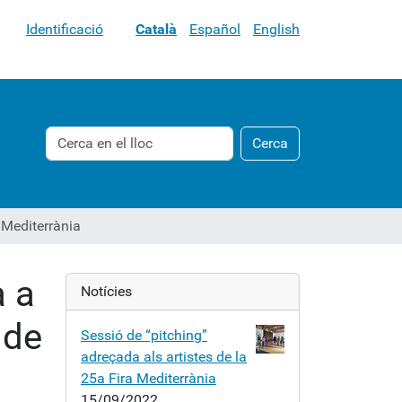
Identificació
Català
Español
English
Cerca
Cerca
Cerca
avançada…
 Mediterrània
a a
Notícies
 de
Sessió de “pitching”
adreçada als artistes de la
25a Fira Mediterrània
15/09/2022