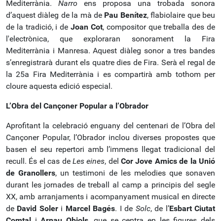
Mediterrània.
Narro
ens proposa una trobada sonora
d’aquest diàleg de la mà de
Pau Benítez
, flabiolaire que beu
de la tradició, i de
Joan Cot
, compositor que treballa des de
l'electrònica, que exploraran sonorament la Fira
Mediterrània i Manresa. Aquest diàleg sonor a tres bandes
s’enregistrarà durant els quatre dies de Fira. Serà el regal de
la 25a Fira Mediterrània i es compartirà amb tothom per
cloure aquesta edició especial.
L’Obra del Cançoner Popular a l’Obrador
Aprofitant la celebració enguany del centenari de l’Obra del
Cançoner Popular, l’Obrador inclou diverses propostes que
basen el seu repertori amb l’immens llegat tradicional del
recull. És el cas de
Les eines
, del
Cor Jove Amics de la Unió
de Granollers
, un testimoni de les melodies que sonaven
durant les jornades de treball al camp a principis del segle
XX, amb arranjaments i acompanyament musical en directe
de
David Soler
i
Marcel Bagés
. I de
Solc
, de l’
Esbart Ciutat
Comtal
i
Arnau Obiols
, que se centra en les figures dels