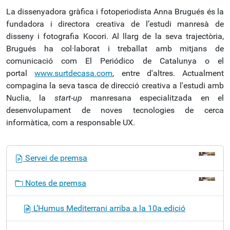
La dissenyadora gràfica i fotoperiodista Anna Brugués és la
fundadora i directora creativa de l’estudi manresà de
disseny i fotografia Kocori. Al llarg de la seva trajectòria,
Brugués ha col·laborat i treballat amb mitjans de
comunicació com El Periódico de Catalunya o el
portal
www.surtdecasa.com
, entre d'altres. Actualment
compagina la seva tasca de direcció creativa a l'estudi amb
Nuclia, la
start-up
manresana especialitzada en el
desenvolupament de noves tecnologies de cerca
informàtica, com a responsable UX.
N
Servei de premsa
a
v
Notes de premsa
e
g
L’Humus Mediterrani arriba a la 10a edició
a
c