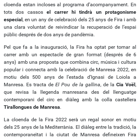
cloenda estan incloses al programa d’acompanyament. En
tots dos cassos
el carrer hi tindrà un protagonisme
especial
, en un any de celebració dels 25 anys de Fira i amb
una clara voluntat de reivindicar la recuperació de l’espai
públic després de dos anys de pandèmia.
Pel que fa a la inauguració, la Fira ha optat per tornar al
carrer amb un espectacle de gran format (després de 6
anys) amb una proposta que combina circ, música i cultura
popular i connecta amb la celebració de Manresa 2022, en
motiu dels 500 anys de l’estada d’Ignasi de Loiola a
Manresa. Es tracta de
El Pou de la gallina
, de la
Cia Voël
,
que revisa la llegenda manresana des del llenguatge
contemporani del circ en diàleg amb la colla castellera
Tirallongues de Manresa
.
La cloenda de la Fira 2022 serà un regal sonor en motiu
dels 25 anys de la Mediterrània. El diàleg entre la tradició, la
contemporaneïtat i la ciutat de Manresa defineixen Fira