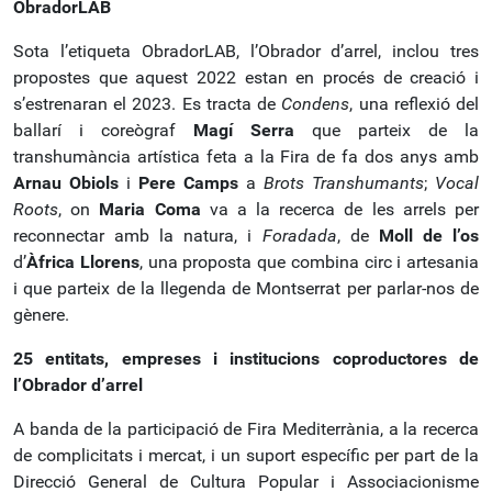
ObradorLAB
Sota l’etiqueta ObradorLAB, l’Obrador d’arrel, inclou tres
propostes que aquest 2022 estan en procés de creació i
s’estrenaran el 2023. Es tracta de
Condens
, una reflexió del
ballarí i coreògraf
Magí Serra
que parteix de la
transhumància artística feta a la Fira de fa dos anys amb
Arnau Obiols
i
Pere Camps
a
Brots Transhumants
;
Vocal
Roots
, on
Maria Coma
va a la recerca de les arrels per
reconnectar amb la natura, i
Foradada
, de
Mo
ll
de l’os
d’
Àfrica Llorens
, una proposta que combina circ i artesania
i que parteix de la llegenda de Montserrat per parlar-nos de
gènere.
25 entitats, empreses i institucions coproductores de
l’Obrador d’arrel
A banda de la participació de Fira Mediterrània, a la recerca
de complicitats i mercat, i un suport específic per part de la
Direcció General de Cultura Popular i Associacionisme