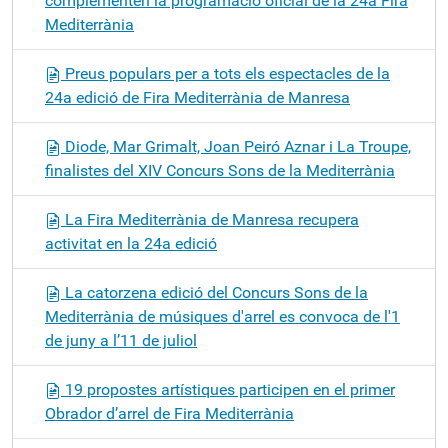
complementen la programació oficial de la 24a Fira
Mediterrània
Preus populars per a tots els espectacles de la
24a edició de Fira Mediterrània de Manresa
Diode, Mar Grimalt, Joan Peiró Aznar i La Troupe,
finalistes del XIV Concurs Sons de la Mediterrània
La Fira Mediterrània de Manresa recupera
activitat en la 24a edició
La catorzena edició del Concurs Sons de la
Mediterrània de músiques d'arrel es convoca de l'1
de juny a l’11 de juliol
19 propostes artístiques participen en el primer
Obrador d’arrel de Fira Mediterrània