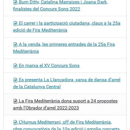
Bum Ditty, Catalina Marraixes i Joana Dark,
i
finalistes del Concurs Sons 2022
ó
El carrer i la participació ciutadana, claus a la 25a
edició de Fira Mediterrània
A la venda, les primeres entrades de la 25a Fira
Mediterrània
En marxa el XV Concurs Sons
Es presenta La Llançadora, xarxa de dansa d’arrel
de la Catalunya Central
La Fira Mediterrània dona suport a 24 propostes
amb l’Obrador d’arrel 2022-2023
L’Humus Mediterrani, off de Fira Mediterrània,
obre convocatòria de la 10a edició i amplia concerts