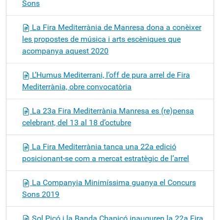
Sons
La Fira Mediterrània de Manresa dona a conèixer
les propostes de música i arts escèniques que
acompanya aquest 2020
L’Humus Mediterrani, l’off de pura arrel de Fira
Mediterrània, obre convocatòria
La 23a Fira Mediterrània Manresa es (re)pensa
celebrant, del 13 al 18 d’octubre
La Fira Mediterrània tanca una 22a edició
posicionant-se com a mercat estratègic de l’arrel
La Companyia Minimíssima guanya el Concurs
Sons 2019
Sol Picó i la Banda Chapicó inauguren la 22a Fira