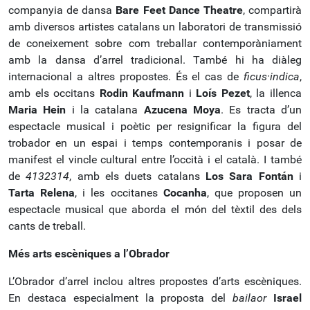
companyia de dansa
Bare Feet Dance Theatre
, compartirà
amb diversos artistes catalans un laboratori de transmissió
de coneixement sobre com treballar contemporàniament
amb la dansa d’arrel tradicional. També hi ha diàleg
internacional a altres propostes. És el cas de
ficus·indica
,
amb els occitans
Rodin Kaufmann
i
Loís Pezet
, la illenca
Maria Hein
i la catalana
Azucena Moya
. Es tracta d’un
espectacle musical i poètic per resignificar la figura del
trobador en un espai i temps contemporanis i posar de
manifest el vincle cultural entre l’occità i el català. I també
de
4132314
, amb els duets catalans
Los Sara Fontán
i
Tarta Relena
, i les occitanes
Cocanha
, que proposen un
espectacle musical que aborda el món del tèxtil des dels
cants de treball.
Més arts escèniques a l’Obrador
L’Obrador d’arrel inclou altres propostes d’arts escèniques.
En destaca especialment la proposta del
bailaor
Israel