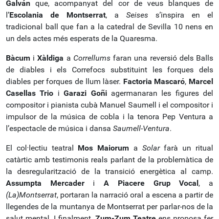
Galván
que, acompanyat del cor de veus blanques de
l’
Escolania de Montserrat
, a
Seises
s’inspira en el
tradicional ball que fan a la catedral de Sevilla 10 nens en
un dels actes més esperats de la Quaresma.
Bàcum
i
Xàldiga
a
Correllums
faran una reversió dels Balls
de diables i els Correfocs substituint les forques dels
diables per forques de llum làser.
Factoria Mascaró
,
Marcel
Casellas Trio
i
Garazi Goñi
agermanaran les figures del
compositor i pianista cubà Manuel Saumell i el compositor i
impulsor de la música de cobla i la tenora Pep Ventura a
l’espectacle de música i dansa
Saumell-Ventura
.
El col·lectiu teatral
Mos Maiorum
a
Solar
farà un ritual
catàrtic amb testimonis reals parlant de la problemàtica de
la desregularització de la transició energètica al camp.
Assumpta Mercader
i
A Piacere Grup Vocal
, a
(La)Montserrat
, portaran la narració oral a escena a partir de
llegendes de la muntanya de Montserrat per parlar-nos de la
salut mental. I finalment,
Zum-Zum Teatre
ens proposa fer