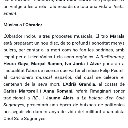
un viatge a les arrels i als records de tota una vida a
Test...
ament
.
Música a l’Obrador
L’Obrador inclou altres propostes musicals. El trio
Marala
està preparant un nou disc, de to profund i sonoritat menys
pulcra, per cantar a la mort com ho fan les padrines, amb
espai per a l’electrònica i els sons orgànics. A
Re·Romanç
,
Heura Gaya
,
Marçal Ramon
,
Ivó Jordà
i
Atzur
portaran a
l’actualitat l’obra de recerca que va fer el músic Felip Pedrell
al
Cancionero musical espa
ñ
ol
, del qual se celebra el
centenari de la seva mort. L’
Adrià Grandia
, al costat de
Carlos Martorell
i
Anna Romaní
, refarà l’imaginari sonor
tradicional a
RE-
. I
Jaume Aiats
, a
La balada d’en Solé
Sugranyes
, presentarà una òpera de butxaca de polifonies
per seguir els darrers anys de vida del militant anarquista
Oriol Solé Sugranyes.