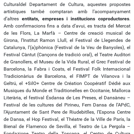
Culturaldel Departament de Cultura, aquestes propostes
artístiques també comptaran amb l’acompanyament
d’altres
entitats, empreses i institucions coproductores
.
Amb confirmacions fins a data d’avui, es tracta del Mercat
de les Flors, La Marfà – Centre de creació musical de
Girona, l’Institut Ramon Llull, el Festival de Llegendes de
Catalunya, l’(a)phònica (Festival de la Veu de Banyoles), el
Festival Càntut (Cançons de tradició oral), el Teatre Auditori
de Granollers, el Museu de la Vida Rural, el Grec Festival de
Barcelona, la Fabra i Coats, el Festival Folk Internacional
Tradicionàrius de Barcelona, el FIMPT de Vilanova i la
Geltrú, el +SilO+ Centre de Création Coopératif Dédié aux
Musiques du Monde et Traditionelles en Occitanie, Mallorca
Literària, el festival Ésdansa de Les Preses, el Dansàneu –
Festival de les cultures del Pirineu, Fem Dansa de l’APdC,
l’Ajuntament de Sant Pere de Riudebitlles, l’Espona Centre
de Dansa, el Hop Festival, el Théatre de la Ville de París, la
Bienal de Flamenco de Sevilla, el Teatro de La Pergola –
Fondazione Teatro della Toscana, el Centro de Cultura