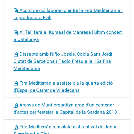
Acord de col·laboració entre la Fira Mediterrània i
la productora Evill
Al Tall farà al Kursaal de Manresa l’últim concert
a Catalunya
Dissabte amb Niño Josele, Cobla Sant Jordi
Ciutat de Barcelona i Paolo Fresu a la 15a Fira
Mediterrània
Fira Mediterrània assisteix a la quarta edició
d’Espai de Carrer de Viladecans
Arenys de Munt organitza prop d’un centenar
d’actes per festejar la Capital de la Sardana 2013
Fira Mediterrània assisteix al festival de dansa
Sismògraf d’Olot