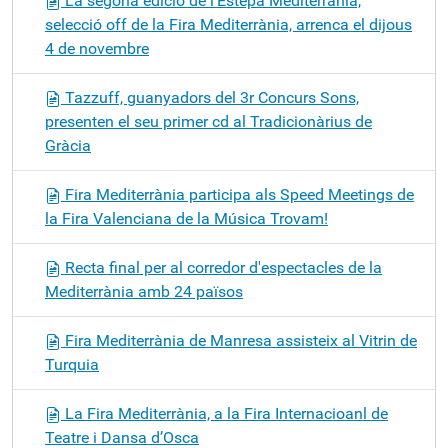
La segona edició de l’Estepa Mediterrània,
selecció off de la Fira Mediterrània, arrenca el dijous
4 de novembre
Tazzuff, guanyadors del 3r Concurs Sons,
presenten el seu primer cd al Tradicionàrius de
Gràcia
Fira Mediterrània participa als Speed Meetings de
la Fira Valenciana de la Música Trovam!
Recta final per al corredor d'espectacles de la
Mediterrània amb 24 països
Fira Mediterrània de Manresa assisteix al Vitrin de
Turquia
La Fira Mediterrània, a la Fira Internacioanl de
Teatre i Dansa d’Osca