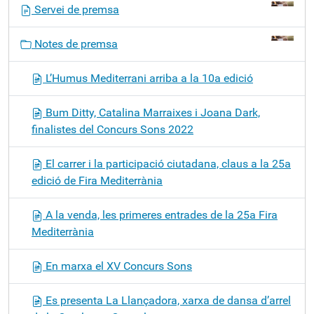
N
Servei de premsa
a
v
Notes de premsa
e
g
L’Humus Mediterrani arriba a la 10a edició
a
c
Bum Ditty, Catalina Marraixes i Joana Dark,
i
finalistes del Concurs Sons 2022
ó
El carrer i la participació ciutadana, claus a la 25a
edició de Fira Mediterrània
A la venda, les primeres entrades de la 25a Fira
Mediterrània
En marxa el XV Concurs Sons
Es presenta La Llançadora, xarxa de dansa d’arrel