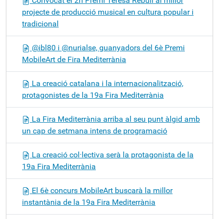
Convocat el 2n Premi Teresa Rebull al millor
projecte de producció musical en cultura popular i
tradicional
@ibl80 i @nurialse, guanyadors del 6è Premi
MobileArt de Fira Mediterrània
La creació catalana i la internacionalització,
protagonistes de la 19a Fira Mediterrània
La Fira Mediterrània arriba al seu punt àlgid amb
un cap de setmana intens de programació
La creació col·lectiva serà la protagonista de la
19a Fira Mediterrània
El 6è concurs MobileArt buscarà la millor
instantània de la 19a Fira Mediterrània