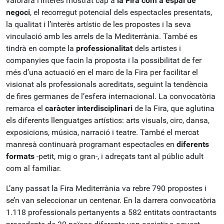
valorarà l’interès mostrat cap a
la Fira com a espai de
negoci
, el recorregut potencial dels espectacles presentats,
la qualitat i l’interès artístic de les propostes i la seva
vinculació amb les arrels de la Mediterrània. També es
tindrà en compte la
professionalitat
dels artistes i
companyies que facin la proposta i la possibilitat de fer
més d’una actuació en el marc de la Fira per facilitar el
visionat als professionals acreditats, seguint la tendència
de fires germanes de l’esfera internacional. La convocatòria
remarca el
caràcter interdisciplinari
de la Fira, que aglutina
els diferents llenguatges artístics: arts visuals, circ, dansa,
exposicions, música, narració i teatre. També el mercat
manresà continuarà programant espectacles en
diferents
formats
-petit, mig o gran-, i adreçats tant al públic adult
com al familiar.
L’any passat la Fira Mediterrània va rebre 790 propostes i
se’n van seleccionar un centenar. En la darrera convocatòria
1.118 professionals pertanyents a 582 entitats contractants