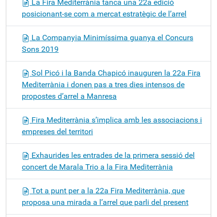
La Fira Mediterrània tanca una 22a edició
posicionant-se com a mercat estratègic de l’arrel
La Companyia Minimíssima guanya el Concurs
Sons 2019
Sol Picó i la Banda Chapicó inauguren la 22a Fira
Mediterrània i donen pas a tres dies intensos de
propostes d’arrel a Manresa
Fira Mediterrània s’implica amb les associacions i
empreses del territori
Exhaurides les entrades de la primera sessió del
concert de Marala Trio a la Fira Mediterrània
Tot a punt per a la 22a Fira Mediterrània, que
proposa una mirada a l’arrel que parli del present